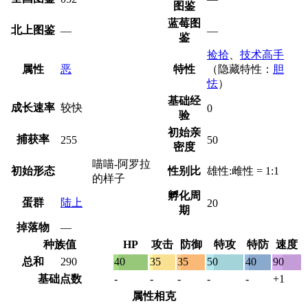
图鉴
蓝莓图
北上图鉴
—
—
鉴
捡拾
、
技术高手
属性
恶
特性
（隐藏特性：
胆
怯
）
基础经
成长速率
较快
0
验
初始亲
捕获率
255
50
密度
喵喵-阿罗拉
初始形态
性别比
雄性:雌性 = 1:1
的样子
孵化周
蛋群
陆上
20
期
掉落物
—
种族值
HP
攻击
防御
特攻
特防
速度
总和
290
40
35
35
50
40
90
基础点数
-
-
-
-
-
+1
属性相克