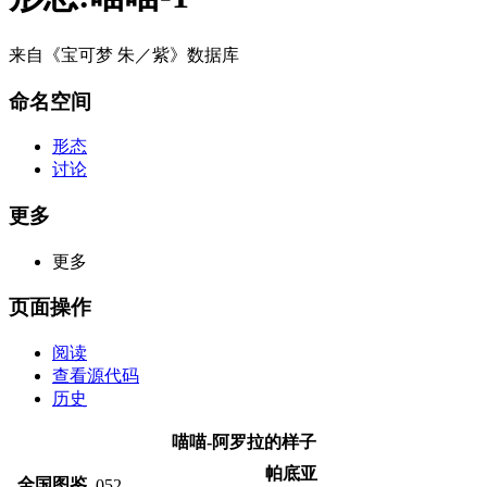
来自《宝可梦 朱／紫》数据库
命名空间
形态
讨论
更多
更多
页面操作
阅读
查看源代码
历史
喵喵-阿罗拉的样子
帕底亚
全国图鉴
052
—