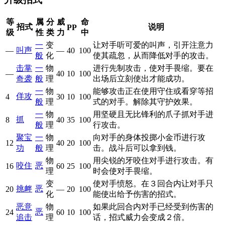
等
属
分
威
命
招式
说明
PP
级
性
类
力
中
一
变
让对手听可爱的叫声，引开注意力
叫声
—
—
40
100
般
化
使其疏忽，从而降低对手的攻击。
击掌
一
物
进行先制攻击，使对手畏缩。要在
—
40
10
100
奇袭
般
理
出场后立刻使出才能成功。
一
物
能够攻击正在使用守住或看穿等招
佯攻
4
30
10
100
般
理
式的对手。解除其守护效果。
一
物
用坚硬且无比锋利的爪子抓对手进
抓
8
40
35
100
般
理
行攻击。
聚宝
一
物
向对手的身体投掷小金币进行攻
12
40
20
100
功
般
理
击。战斗后可以拿到钱。
物
用尖锐的牙咬住对手进行攻击。有
咬住
恶
16
60
25
100
理
时会使对手畏缩。
变
使对手愤怒。在３回合内让对手只
挑衅
恶
20
—
20
100
化
能使出给予伤害的招式。
恶意
物
如果此回合内对手已经受到伤害的
恶
24
60
10
100
追击
理
话，招式威力会变成２倍。