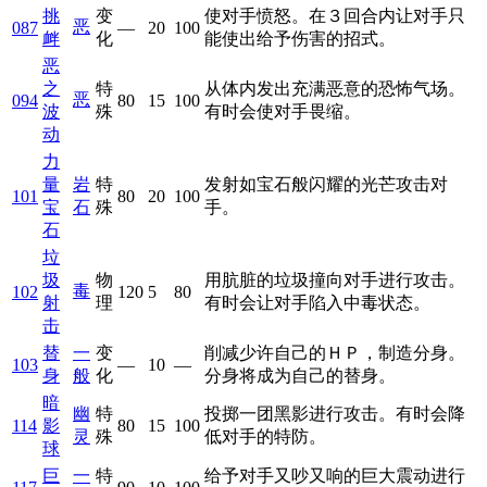
挑
变
使对手愤怒。在３回合内让对手只
恶
087
—
20
100
衅
化
能使出给予伤害的招式。
恶
之
特
从体内发出充满恶意的恐怖气场。
恶
094
80
15
100
波
殊
有时会使对手畏缩。
动
力
量
岩
特
发射如宝石般闪耀的光芒攻击对
101
80
20
100
宝
石
殊
手。
石
垃
圾
物
用肮脏的垃圾撞向对手进行攻击。
毒
102
120
5
80
射
理
有时会让对手陷入中毒状态。
击
替
一
变
削减少许自己的ＨＰ，制造分身。
103
—
10
—
身
般
化
分身将成为自己的替身。
暗
幽
特
投掷一团黑影进行攻击。有时会降
114
影
80
15
100
灵
殊
低对手的特防。
球
巨
一
特
给予对手又吵又响的巨大震动进行