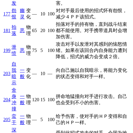
发
害。
怨
幽
变
对对手最后使用的招式怀有怨恨，
177
—
10
100
恨
灵
化
减少４ＰＰ该招式。
拍落对手的持有物，直到战斗结束
拍
物
181
恶
65
20
100
都不能使用。对手携带道具时会增
落
理
加伤害。
攻击对手以发泄对其感到的恼怒情
泄
物
199
恶
75
5
100
绪。如果在该回合内自身能力遭到
愤
理
降低，招式的威力会变成２倍。
自
我
一
变
向自己施以自我暗示，将能力变化
203
—
10
—
暗
般
化
的状态变得和对手一样。
示
舍
身
一
物
拼命地猛撞向对手进行攻击。自己
204
120
15
100
冲
般
理
也会受到不小的伤害。
撞
蛮
一
物
给予伤害，使对手的ＨＰ变得和自
205
—
5
100
干
般
理
己的ＨＰ一样。
深
受到此招式攻击的对手，会因为地