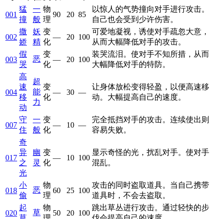
猛
一
物
以惊人的气势撞向对手进行攻击。
001
90
20
85
撞
般
理
自己也会受到少许伤害。
撒
妖
变
可爱地凝视，诱使对手疏忽大意，
002
—
20
100
娇
精
化
从而大幅降低对手的攻击。
假
变
装哭流泪。使对手不知所措，从而
恶
003
—
20
100
哭
化
大幅降低对手的特防。
高
超
速
变
让身体放松变得轻盈，以便高速移
能
004
—
30
—
移
化
动。大幅提高自己的速度。
力
动
守
一
变
完全抵挡对手的攻击。连续使出则
007
—
10
—
住
般
化
容易失败。
奇
异
幽
变
显示奇怪的光，扰乱对手。使对手
017
—
10
100
之
灵
化
混乱。
光
小
物
攻击的同时盗取道具。当自己携带
恶
018
60
25
100
偷
理
道具时，不会去盗取。
起
物
跳出草丛进行攻击。通过轻快的步
草
020
50
20
100
草
理
伐会提高自己的速度。