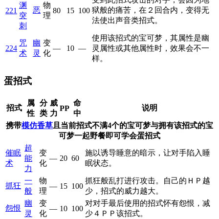
渊
物
恶
狱般的痛苦，在２回合内，变得无
221
80
15
100
突
理
法使出声音类招式。
刺
使用该招式的宝可梦，其属性是幽
咒
幽
变
224
—
10
—
灵属性或其他属性时，效果会不一
术
灵
化
样。
蛋招式
属
分
威
命
招式
说明
PP
性
类
力
中
携带
模仿香草
且当前招式不满4个的宝可梦与拥有该招式的宝
可梦一起野餐即可学会蛋招式
超
催眠
变
施以诱导睡意的暗示，让对手陷入睡
能
—
20
60
术
化
眠状态。
力
一
物
抓狂般乱打进行攻击。自己的ＨＰ越
抓狂
—
15
100
般
理
少，招式的威力越大。
幽
变
对对手最后使用的招式怀有怨恨，减
怨恨
—
10
100
灵
化
少４ＰＰ该招式。