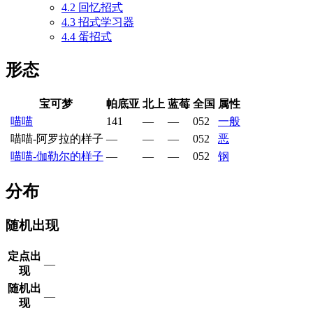
4.2
回忆招式
4.3
招式学习器
4.4
蛋招式
形态
宝可梦
帕底亚
北上
蓝莓
全国
属性
喵喵
141
—
—
052
一般
喵喵-阿罗拉的样子
—
—
—
052
恶
喵喵-伽勒尔的样子
—
—
—
052
钢
分布
随机出现
定点出
—
现
随机出
—
现