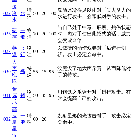
泼
特
泼洒冰冷得足以让对手失去活力的
022
冷
水
50
20
100
殊
水进行攻击。会降低对手的攻击。
水
当自己处于中毒、麻痹、灼伤状态
硬
一
物
025
70
20
100
时，向对手使出此招式的话，威力
撑
般
理
会变成２倍。
燕
飞
物
以敏捷的动作戏弄对手后进行切
027
60
20
—
返
行
理
斩。攻击必定会命中。
大
声
特
没完没了地大声斥责，从而降低对
恶
030
55
15
95
咆
殊
手的特攻。
哮
金
物
用钢铁之爪劈开对手进行攻击。有
031
属
钢
50
35
95
理
时会提高自己的攻击。
爪
高
速
一
特
发射星形的光攻击对手。攻击必定
032
60
20
—
星
般
殊
会命中。
星
冰