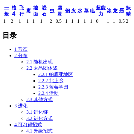
一
格
飞
地
岩
幽
超能
妖
毒
虫
钢
火
水
草
电
冰
龙
恶
般
斗
行
面
石
灵
力
精
1
2
1
1
1
1
2
0.5
1
1
1
1
1
0
1
1
0.5
2
目录
1
形态
2
分布
2.1
随机出现
2.2
太晶团体战
2.2.1
帕底亚地区
2.2.2
北上乡
2.2.3
蓝莓学园
2.2.4
活动
2.3
其他方式
3
进化
3.1
进化链
3.2
进化方式
4
可习得招式
4.1
升级招式