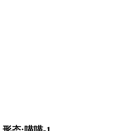
形态
:
喵喵-1