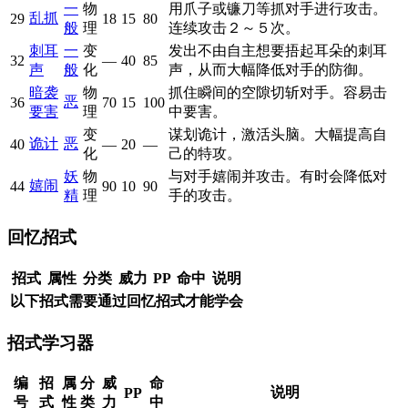
一
物
用爪子或镰刀等抓对手进行攻击。
乱抓
29
18
15
80
般
理
连续攻击２～５次。
刺耳
一
变
发出不由自主想要捂起耳朵的刺耳
32
—
40
85
声
般
化
声，从而大幅降低对手的防御。
暗袭
物
抓住瞬间的空隙切斩对手。容易击
恶
36
70
15
100
要害
理
中要害。
变
谋划诡计，激活头脑。大幅提高自
诡计
恶
40
—
20
—
化
己的特攻。
妖
物
与对手嬉闹并攻击。有时会降低对
嬉闹
44
90
10
90
精
理
手的攻击。
回忆招式
招式
属性
分类
威力
PP
命中
说明
以下招式需要通过回忆招式才能学会
招式学习器
编
招
属
分
威
命
说明
PP
号
式
性
类
力
中