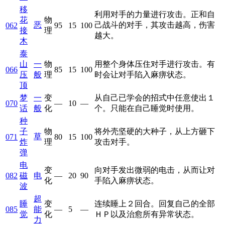
移
利用对手的力量进行攻击。正和自
花
物
恶
己战斗的对手，其攻击越高，伤害
062
95
15
100
接
理
越大。
木
泰
山
一
物
用整个身体压住对手进行攻击。有
066
85
15
100
压
般
理
时会让对手陷入麻痹状态。
顶
梦
一
变
从自己已学会的招式中任意使出１
070
—
10
—
话
般
化
个。只能在自己睡觉时使用。
种
子
物
将外壳坚硬的大种子，从上方砸下
草
071
80
15
100
炸
理
攻击对手。
弹
电
变
向对手发出微弱的电击，从而让对
082
磁
电
—
20
90
化
手陷入麻痹状态。
波
超
睡
变
连续睡上２回合。回复自己的全部
085
能
—
5
—
觉
化
ＨＰ以及治愈所有异常状态。
力