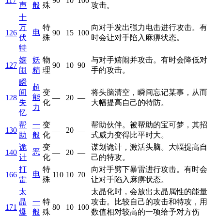
117
90
10
100
声
般
殊
攻击。
十
万
特
向对手发出强力电击进行攻击。有
电
126
90
15
100
伏
殊
时会让对手陷入麻痹状态。
特
嬉
妖
物
与对手嬉闹并攻击。有时会降低对
127
90
10
90
闹
精
理
手的攻击。
瞬
超
间
变
将头脑清空，瞬间忘记某事，从而
能
128
—
20
—
失
化
大幅提高自己的特防。
力
忆
帮
一
变
帮助伙伴。被帮助的宝可梦，其招
130
—
20
—
助
般
化
式威力变得比平时大。
诡
变
谋划诡计，激活头脑。大幅提高自
恶
140
—
20
—
计
化
己的特攻。
打
特
向对手劈下暴雷进行攻击。有时会
电
166
110
10
70
雷
殊
让对手陷入麻痹状态。
太
太晶化时，会放出太晶属性的能量
晶
一
特
攻击。比较自己的攻击和特攻，用
171
80
10
100
爆
般
殊
数值相对较高的一项给予对方伤