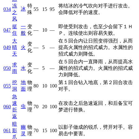
冻
特
将结冰的冷气吹向对手进行攻击。
冰
034
55
15
95
之
殊
会降低对手的速度。
风
挺
一
变
即使受到攻击，也至少会留下１Ｈ
047
—
10
—
住
般
化
Ｐ。连续使出则容易失败。
大
在５回合内让日照变得强烈，从而
变
049
晴
火
—
5
—
提高火属性的招式威力。水属性的
化
天
招式威力则降低。
在５回合内一直降雨，从而提高水
求
变
050
水
—
5
—
属性的招式威力。火属性的招式威
雨
化
力则降低。
挖
地
物
第１回合钻入地底，第２回合攻击
055
80
10
100
洞
面
理
对手。
急
速
物
在攻击之后急速返回，和后备宝可
虫
060
70
20
100
折
理
梦进行替换。
返
暗
幽
物
以影子做成的锐爪，劈开对手。容
061
影
70
15
100
灵
理
易击中要害。
爪