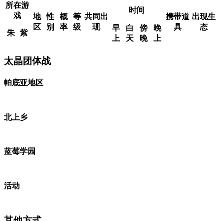
所在游
时间
戏
地
性
概
等
共同出
携带道
出现生
区
别
率
级
现
具
态
早
白
傍
晚
朱
紫
上
天
晚
上
太晶团体战
帕底亚地区
北上乡
蓝莓学园
活动
其他方式