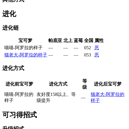
进化
进化链
宝可梦
帕底亚
北上
蓝莓
全国
属性
喵喵-阿罗拉的样子
—
—
—
052
恶
猫老大-阿罗拉的样子
—
—
—
053
恶
进化方式
等
进化前宝可梦
进化方式
进化后宝可梦
级
喵喵-阿罗拉的
友好度158以上、等
猫老大-阿罗拉的
—
样子
级提升
样子
可习得招式
升级招式