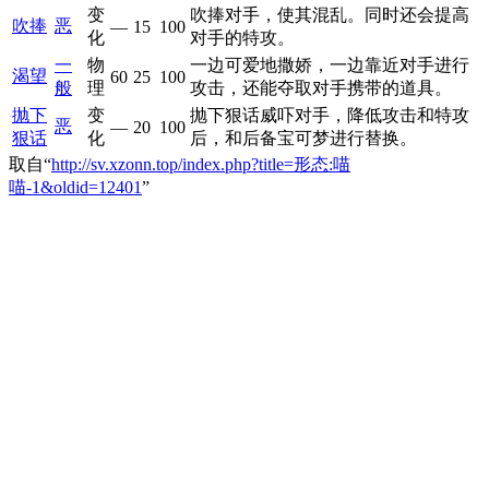
变
吹捧对手，使其混乱。同时还会提高
吹捧
恶
—
15
100
化
对手的特攻。
一
物
一边可爱地撒娇，一边靠近对手进行
渴望
60
25
100
般
理
攻击，还能夺取对手携带的道具。
抛下
变
抛下狠话威吓对手，降低攻击和特攻
恶
—
20
100
狠话
化
后，和后备宝可梦进行替换。
取自“
http://sv.xzonn.top/index.php?title=形态:喵
喵-1&oldid=12401
”