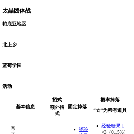
太晶团体战
帕底亚地区
北上乡
蓝莓学园
活动
招式
概率掉落
基本信息
固定掉落
额外招
“☆”为稀有道具
式
经验糖果Ｌ
帝
经验
×3（0.15%）