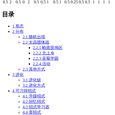
0.5
2
0.5
0
2
0.5
0.5
1
0.5
1
0.5
0.25
0.5
0.5
1
1
1
1
目录
1
形态
2
分布
2.1
随机出现
2.2
太晶团体战
2.2.1
帕底亚地区
2.2.2
北上乡
2.2.3
蓝莓学园
2.2.4
活动
2.3
其他方式
3
进化
3.1
进化链
3.2
进化方式
4
可习得招式
4.1
升级招式
4.2
回忆招式
4.3
招式学习器
4.4
蛋招式