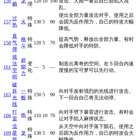
156
龙
120
10
100
攻击。大闹一番后自己会陷入混
鳞
理
乱。
使出全部力量攻击对手。使用之后
过
特
157
火
130
5
90
会因为反作用力，自己的特攻大幅
热
殊
降低。
真
格
特
提高气势，释放出全部力量。有时
158
气
120
5
70
斗
殊
会降低对手的特防。
弹
戏
超
法
变
制造出离奇的空间。在５回合内速
能
161
—
5
—
空
化
度慢的宝可梦可以先行动。
力
间
破
坏
一
特
向对手发射强烈的光线进行攻击。
163
150
5
90
光
般
殊
下一回合自己将无法动弹。
线
打
特
向对手劈下暴雷进行攻击。有时会
电
166
110
10
70
雷
殊
让对手陷入麻痹状态。
流
从天空中向对手落下陨石。使用之
特
169
星
龙
130
5
90
后因为反作用力，自己的特攻会大
殊
群
幅降低。