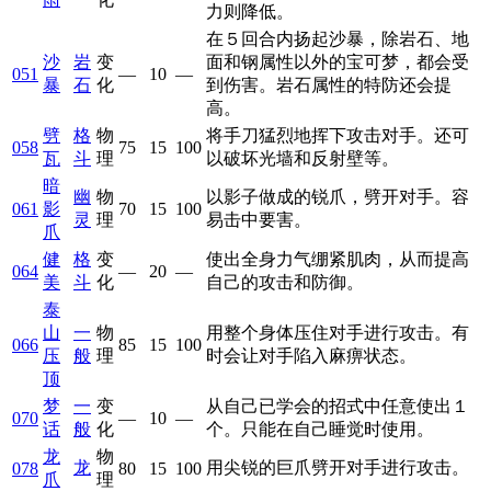
力则降低。
在５回合内扬起沙暴，除岩石、地
沙
岩
变
面和钢属性以外的宝可梦，都会受
051
—
10
—
暴
石
化
到伤害。岩石属性的特防还会提
高。
劈
格
物
将手刀猛烈地挥下攻击对手。还可
058
75
15
100
瓦
斗
理
以破坏光墙和反射壁等。
暗
幽
物
以影子做成的锐爪，劈开对手。容
061
影
70
15
100
灵
理
易击中要害。
爪
健
格
变
使出全身力气绷紧肌肉，从而提高
064
—
20
—
美
斗
化
自己的攻击和防御。
泰
山
一
物
用整个身体压住对手进行攻击。有
066
85
15
100
压
般
理
时会让对手陷入麻痹状态。
顶
梦
一
变
从自己已学会的招式中任意使出１
070
—
10
—
话
般
化
个。只能在自己睡觉时使用。
龙
物
龙
用尖锐的巨爪劈开对手进行攻击。
078
80
15
100
爪
理