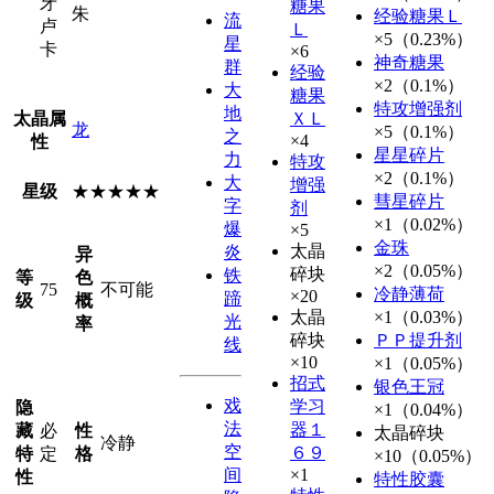
牙
糖果
朱
经验糖果Ｌ
流
卢
Ｌ
×5（0.23%）
星
卡
×6
神奇糖果
群
经验
×2（0.1%）
大
糖果
特攻增强剂
地
太晶属
ＸＬ
龙
×5（0.1%）
之
×4
性
星星碎片
力
特攻
×2（0.1%）
大
增强
星级
★★★★★
彗星碎片
字
剂
×1（0.02%）
爆
×5
金珠
太晶
炎
异
×2（0.05%）
碎块
铁
等
色
75
不可能
冷静薄荷
×20
蹄
级
概
太晶
×1（0.03%）
光
率
碎块
ＰＰ提升剂
线
×10
×1（0.05%）
招式
银色王冠
戏
学习
隐
×1（0.04%）
法
器１
藏
必
性
太晶碎块
冷静
空
６９
特
定
格
×10（0.05%）
间
×1
性
特性胶囊