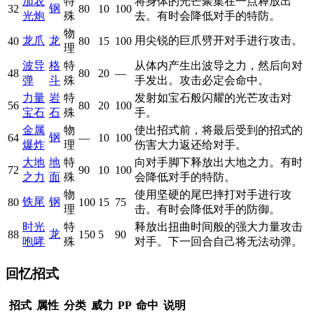
加农
特
将身体的光芒聚集在一点释放出
钢
32
80
10
100
光炮
殊
去。有时会降低对手的特防。
物
龙爪
龙
用尖锐的巨爪劈开对手进行攻击。
40
80
15
100
理
波导
格
特
从体内产生出波导之力，然后向对
48
80
20
—
弹
斗
殊
手发出。攻击必定会命中。
力量
岩
特
发射如宝石般闪耀的光芒攻击对
56
80
20
100
宝石
石
殊
手。
金属
物
使出招式前，将最后受到的招式的
钢
64
—
10
100
爆炸
理
伤害大力返还给对手。
大地
地
特
向对手脚下释放出大地之力。有时
72
90
10
100
之力
面
殊
会降低对手的特防。
物
使用坚硬的尾巴摔打对手进行攻
铁尾
钢
80
100
15
75
理
击。有时会降低对手的防御。
时光
特
释放出扭曲时间般的强大力量攻击
龙
88
150
5
90
咆哮
殊
对手。下一回合自己将无法动弹。
回忆招式
招式
属性
分类
威力
PP
命中
说明