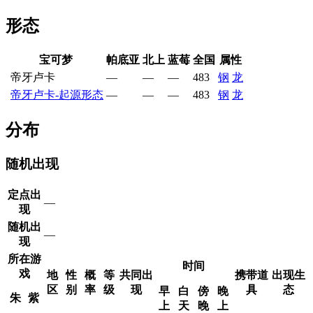
形态
宝可梦
帕底亚
北上
蓝莓
全国
属性
帝牙卢卡
—
—
—
483
钢
龙
帝牙卢卡-起源形态
—
—
—
483
钢
龙
分布
随机出现
定点出
—
现
随机出
—
现
所在游
时间
戏
地
性
概
等
共同出
携带道
出现生
区
别
率
级
现
具
态
早
白
傍
晚
朱
紫
上
天
晚
上