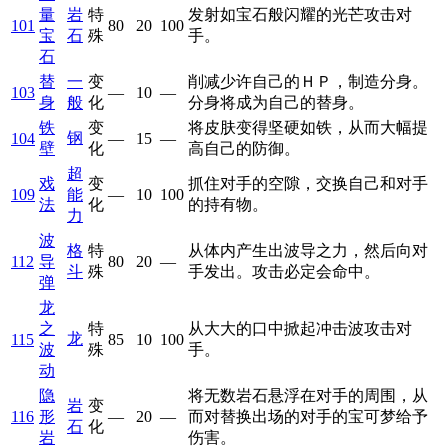
量
岩
特
发射如宝石般闪耀的光芒攻击对
101
80
20
100
宝
石
殊
手。
石
替
一
变
削减少许自己的ＨＰ，制造分身。
103
—
10
—
身
般
化
分身将成为自己的替身。
铁
变
将皮肤变得坚硬如铁，从而大幅提
钢
104
—
15
—
壁
化
高自己的防御。
超
戏
变
抓住对手的空隙，交换自己和对手
109
能
—
10
100
法
化
的持有物。
力
波
格
特
从体内产生出波导之力，然后向对
112
导
80
20
—
斗
殊
手发出。攻击必定会命中。
弹
龙
之
特
从大大的口中掀起冲击波攻击对
龙
115
85
10
100
波
殊
手。
动
隐
将无数岩石悬浮在对手的周围，从
岩
变
116
形
—
20
—
而对替换出场的对手的宝可梦给予
石
化
岩
伤害。