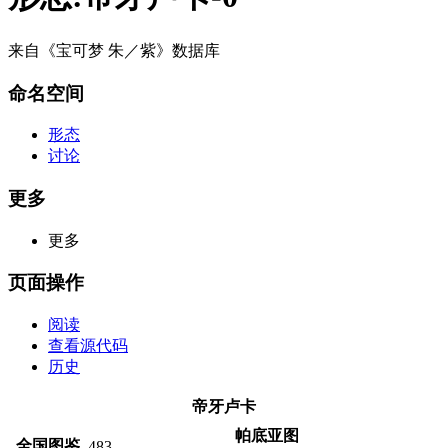
来自《宝可梦 朱／紫》数据库
命名空间
形态
讨论
更多
更多
页面操作
阅读
查看源代码
历史
帝牙卢卡
帕底亚图
全国图鉴
483
—