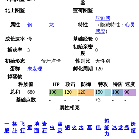
鉴
北上图鉴
—
蓝莓图鉴
—
压迫感
属性
钢
龙
特性
（隐藏特性：
心灵
感应
）
成长速率
慢
基础经验
0
初始亲密
捕获率
3
0
度
初始形态
帝牙卢卡
性别比
无性别
蛋群
未发现
孵化周期
120
掉落物
—
种族值
HP
攻击
防御
特攻
特防
速度
总和
680
100
120
120
150
100
90
基础点数
-
-
-
+3
-
-
属性相克
超
一
格
飞
地
岩
幽
妖
毒
虫
钢
火
水
草
电
能
冰
龙
恶
般
斗
行
面
石
灵
精
力