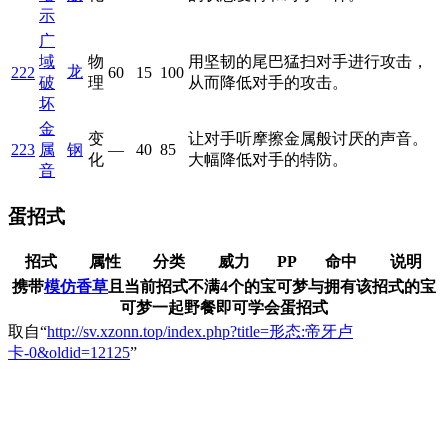
示
广
域
物
用坚韧的尾巴猛扫对手进行攻击，
龙
222
60
15
100
破
理
从而降低对手的攻击。
坏
金
变
让对手听摩擦金属般讨厌的声音。
223
属
钢
—
40
85
化
大幅降低对手的特防。
音
蛋招式
招式
属性
分类
威力
PP
命中
说明
携带
模仿香草
且当前招式不满4个的宝可梦与拥有该招式的宝
可梦一起野餐即可学会蛋招式
取自“
http://sv.xzonn.top/index.php?title=形态:帝牙卢
卡-0&oldid=12125
”