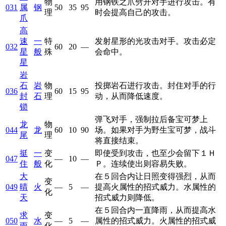
物
用钢铁之爪劈开对手进行攻击。有
031
属
钢
50
35
95
理
时会提高自己的攻击。
爪
高
速
一
特
发射星形的光攻击对手。攻击必定
032
60
20
—
星
般
殊
会命中。
星
岩
石
岩
物
投掷岩石进行攻击。封住对手的行
036
60
15
95
封
石
理
动，从而降低速度。
锁
弹飞对手，强制拉后备宝可梦上
龙
物
044
龙
60
10
90
场。如果对手为野生宝可梦，战斗
尾
理
将直接结束。
挺
一
变
即使受到攻击，也至少会留下１Ｈ
047
—
10
—
住
般
化
Ｐ。连续使出则容易失败。
大
在５回合内让日照变得强烈，从而
变
049
晴
火
—
5
—
提高火属性的招式威力。水属性的
化
天
招式威力则降低。
在５回合内一直降雨，从而提高水
求
变
050
水
—
5
—
属性的招式威力。火属性的招式威
雨
化