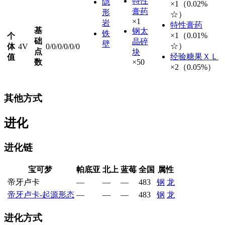
特性
隐
×1（0.02%
膏药
形
☆）
×1
岩
特性膏药
基
钢太
铁
×1（0.01%
个
础
晶碎
壁
☆）
体
4V
0/0/0/0/0/0
点
块
经验糖果ＸＬ
值
数
×50
×2（0.05%）
其他方式
进化
进化链
宝可梦
帕底亚
北上
蓝莓
全国
属性
帝牙卢卡
—
—
—
483
钢
龙
帝牙卢卡-起源形态
—
—
—
483
钢
龙
进化方式