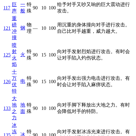
巨
一
特
给予对手又吵又响的巨大震动进行
117
90
10
100
声
般
殊
攻击。
重
磅
物
用沉重的身体撞向对手进行攻击。
钢
121
—
10
100
冲
理
自己比对手越重，威力越大。
撞
喷
射
特
向对手发射烈焰进行攻击。有时会
火
125
90
15
100
火
殊
让对手陷入灼伤状态。
焰
十
万
特
向对手发出强力电击进行攻击。有
电
126
90
15
100
伏
殊
时会让对手陷入麻痹状态。
特
大
地
地
特
向对手脚下释放出大地之力。有时
133
90
10
100
之
面
殊
会降低对手的特防。
力
冰
冻
特
向对手发射冰冻光束进行攻击。有
冰
135
90
10
100