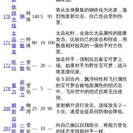
铁
将从全身聚集的钢铁化为光束，激
蹄
特
钢
烈地发射出去。自己也会受到伤
170
140
5
95
光
殊
害。
线
太
太晶化时，会放出太晶属性的能量
晶
一
特
攻击。比较自己的攻击和特攻，用
171
80
10
100
爆
般
殊
数值相对较高的一项给予对方伤
发
害。
放走对手，强制拉后备宝可梦上
吼
一
变
172
—
20
—
场。如果对手为野生宝可梦，战斗
叫
般
化
将直接结束。
在５回合内，飘浮特性和飞行属性
超
重
变
的宝可梦会被地面属性的招式击
能
178
—
5
—
力
化
中。飞向空中的招式也将无法使
力
用。
鳞
物
发射鳞片进行攻击。连续攻击２～
龙
200
25
20
90
射
理
５次。速度会提高但防御会降低。
自
我
一
变
向自己施以自我暗示，将能力变化
203
—
10
—
暗
般
化
的状态变得和对手一样。