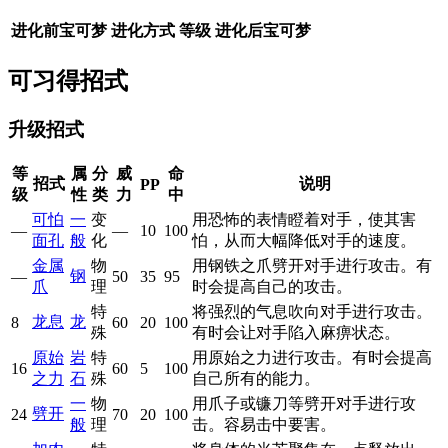
进化前宝可梦
进化方式
等级
进化后宝可梦
可习得招式
升级招式
等
属
分
威
命
招式
说明
PP
级
性
类
力
中
可怕
一
变
用恐怖的表情瞪着对手，使其害
—
—
10
100
面孔
般
化
怕，从而大幅降低对手的速度。
金属
物
用钢铁之爪劈开对手进行攻击。有
钢
—
50
35
95
爪
理
时会提高自己的攻击。
特
将强烈的气息吹向对手进行攻击。
龙息
龙
8
60
20
100
殊
有时会让对手陷入麻痹状态。
原始
岩
特
用原始之力进行攻击。有时会提高
16
60
5
100
之力
石
殊
自己所有的能力。
一
物
用爪子或镰刀等劈开对手进行攻
劈开
24
70
20
100
般
理
击。容易击中要害。