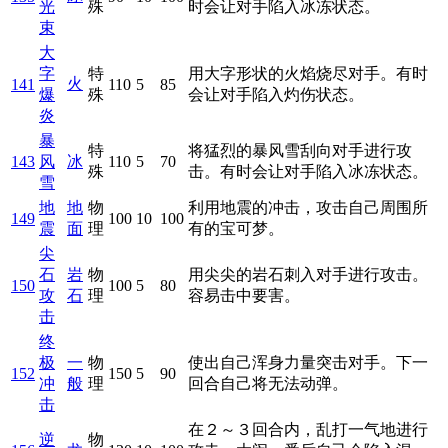
光
殊
时会让对手陷入冰冻状态。
束
大
字
特
用大字形状的火焰烧尽对手。有时
火
141
110
5
85
爆
殊
会让对手陷入灼伤状态。
炎
暴
特
将猛烈的暴风雪刮向对手进行攻
143
风
冰
110
5
70
殊
击。有时会让对手陷入冰冻状态。
雪
地
地
物
利用地震的冲击，攻击自己周围所
149
100
10
100
震
面
理
有的宝可梦。
尖
石
岩
物
用尖尖的岩石刺入对手进行攻击。
150
100
5
80
攻
石
理
容易击中要害。
击
终
极
一
物
使出自己浑身力量突击对手。下一
152
150
5
90
冲
般
理
回合自己将无法动弹。
击
在２～３回合内，乱打一气地进行
逆
物