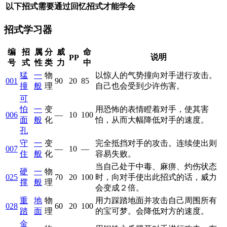
以下招式需要通过回忆招式才能学会
招式学习器
编
招
属
分
威
命
说明
PP
号
式
性
类
力
中
猛
一
物
以惊人的气势撞向对手进行攻击。
001
90
20
85
撞
般
理
自己也会受到少许伤害。
可
怕
一
变
用恐怖的表情瞪着对手，使其害
006
—
10
100
面
般
化
怕，从而大幅降低对手的速度。
孔
守
一
变
完全抵挡对手的攻击。连续使出则
007
—
10
—
住
般
化
容易失败。
当自己处于中毒、麻痹、灼伤状态
硬
一
物
025
70
20
100
时，向对手使出此招式的话，威力
撑
般
理
会变成２倍。
重
地
物
用力踩踏地面并攻击自己周围所有
028
60
20
100
踏
面
理
的宝可梦。会降低对方的速度。
金