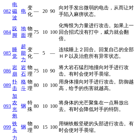
电
变
向对手发出微弱的电击，从而让对
082
磁
电
—
20
90
化
手陷入麻痹状态。
波
化悔恨为力量进行攻击。如果上一
跺
地
物
084
75
10
100
回合招式没有打中，威力就会翻
脚
面
理
倍。
超
睡
变
连续睡上２回合。回复自己的全部
085
能
—
5
—
觉
化
ＨＰ以及治愈所有异常状态。
力
岩
岩
物
将大岩石猛烈地撞向对手进行攻
086
75
10
90
崩
石
理
击。有时会使对手畏缩。
扑
格
物
用身体撞向对手进行攻击。防御越
089
80
10
100
击
斗
理
高，给予的伤害就越高。
加
农
特
将身体的光芒聚集在一点释放出
钢
093
80
10
100
光
殊
去。有时会降低对手的特防。
炮
铁
物
用钢铁般坚硬的头部进行攻击。有
钢
099
80
15
100
头
理
时会使对手畏缩。
力