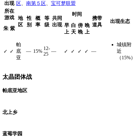
出现
区
、
南第５区
、
宝可梦联盟
所在
时间
游戏
地
性
概
等
共同
携带
出现生态
区
别
率
级
出现
道具
早
白
傍
晚
朱
紫
上
天
晚
上
帕
城镇附
12-
底
—
15%
—
—
近
✓
✓
✓
✓
✓
✓
25
亚
（15%）
太晶团体战
帕底亚地区
北上乡
蓝莓学园