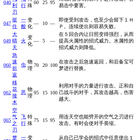
040
60
25
95
利
行
殊
易击中要害。
刃
挺
一
变
即使受到攻击，也至少会留下１Ｈ
047
—
10
—
住
般
化
Ｐ。连续使出则容易失败。
大
在５回合内让日照变得强烈，从而
变
049
晴
火
—
5
—
提高火属性的招式威力。水属性的
化
天
招式威力则降低。
急
速
物
在攻击之后急速返回，和后备宝可
虫
060
70
20
100
折
理
梦进行替换。
返
移
利用对手的力量进行攻击。正和自
花
物
恶
己战斗的对手，其攻击越高，伤害
062
95
15
100
接
理
越大。
木
空
气
飞
特
用连天空也能劈开的空气之刃进行
065
75
15
95
之
行
殊
攻击。有时会使对手畏缩。
刃
梦
一
变
从自己已学会的招式中任意使出１