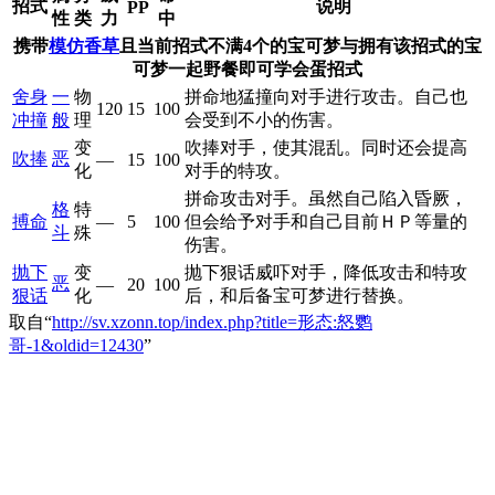
招式
说明
PP
性
类
力
中
携带
模仿香草
且当前招式不满4个的宝可梦与拥有该招式的宝
可梦一起野餐即可学会蛋招式
舍身
一
物
拼命地猛撞向对手进行攻击。自己也
120
15
100
冲撞
般
理
会受到不小的伤害。
变
吹捧对手，使其混乱。同时还会提高
吹捧
恶
—
15
100
化
对手的特攻。
拼命攻击对手。虽然自己陷入昏厥，
格
特
搏命
—
5
100
但会给予对手和自己目前ＨＰ等量的
斗
殊
伤害。
抛下
变
抛下狠话威吓对手，降低攻击和特攻
恶
—
20
100
狠话
化
后，和后备宝可梦进行替换。
取自“
http://sv.xzonn.top/index.php?title=形态:怒鹦
哥-1&oldid=12430
”