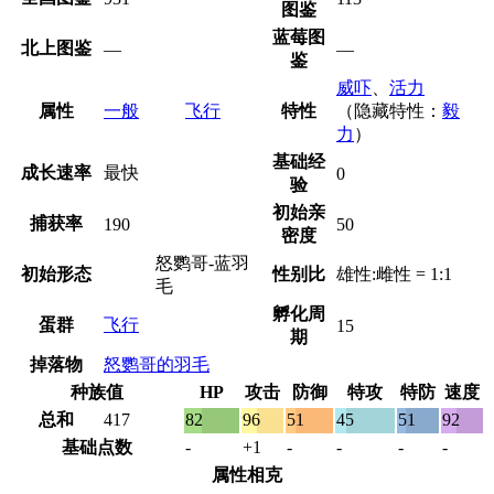
图鉴
蓝莓图
北上图鉴
—
—
鉴
威吓
、
活力
属性
一般
飞行
特性
（隐藏特性：
毅
力
）
基础经
成长速率
最快
0
验
初始亲
捕获率
190
50
密度
怒鹦哥-蓝羽
初始形态
性别比
雄性:雌性 = 1:1
毛
孵化周
蛋群
飞行
15
期
掉落物
怒鹦哥的羽毛
种族值
HP
攻击
防御
特攻
特防
速度
总和
417
82
96
51
45
51
92
基础点数
-
+1
-
-
-
-
属性相克