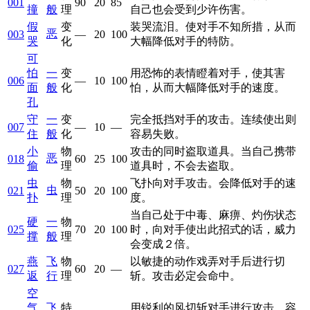
001
90
20
85
撞
般
理
自己也会受到少许伤害。
假
变
装哭流泪。使对手不知所措，从而
恶
003
—
20
100
哭
化
大幅降低对手的特防。
可
怕
一
变
用恐怖的表情瞪着对手，使其害
006
—
10
100
面
般
化
怕，从而大幅降低对手的速度。
孔
守
一
变
完全抵挡对手的攻击。连续使出则
007
—
10
—
住
般
化
容易失败。
小
物
攻击的同时盗取道具。当自己携带
恶
018
60
25
100
偷
理
道具时，不会去盗取。
虫
物
飞扑向对手攻击。会降低对手的速
虫
021
50
20
100
扑
理
度。
当自己处于中毒、麻痹、灼伤状态
硬
一
物
025
70
20
100
时，向对手使出此招式的话，威力
撑
般
理
会变成２倍。
燕
飞
物
以敏捷的动作戏弄对手后进行切
027
60
20
—
返
行
理
斩。攻击必定会命中。
空
气
飞
特
用锐利的风切斩对手进行攻击。容