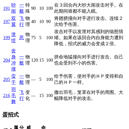
吵
一
特
在３回合内大吵大闹攻击对手。在
191
90
10
100
闹
般
殊
此期间谁都不能入眠。
双
飞
物
将翅膀撞向对手进行攻击。连续２
197
40
10
90
翼
行
理
次给予伤害。
攻击对手以发泄对其感到的恼怒情
泄
物
199
恶
75
5
100
绪。如果在该回合内自身能力遭到
愤
理
降低，招式的威力会变成２倍。
舍
身
一
物
拼命地猛撞向对手进行攻击。自己
204
120
15
100
冲
般
理
也会受到不小的伤害。
撞
蛮
一
物
给予伤害，使对手的ＨＰ变得和自
205
—
5
100
干
般
理
己的ＨＰ一样。
羽
飞
变
撒出羽毛，笼罩在对手的周围。大
216
毛
—
15
100
行
化
幅降低对手的攻击。
舞
蛋招式
属
分
威
命