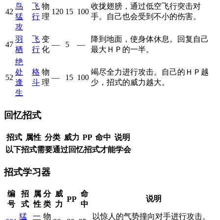
鸟
飞
物
收拢翅膀，通过低空飞行突击对
42
120
15
100
猛
行
理
手。自己也会受到不小的伤害。
攻
羽
飞
变
降到地面，使身体休息。回复自己
47
—
5
—
栖
行
化
最大ＨＰ的一半。
绝
处
格
物
竭尽全力进行攻击。自己的ＨＰ越
52
—
15
100
逢
斗
理
少，招式的威力越大。
生
回忆招式
招式
属性
分类
威力
PP
命中
说明
以下招式需要通过回忆招式才能学会
招式学习器
编
招
属
分
威
命
说明
PP
号
式
性
类
力
中
猛
一
物
以惊人的气势撞向对手进行攻击。