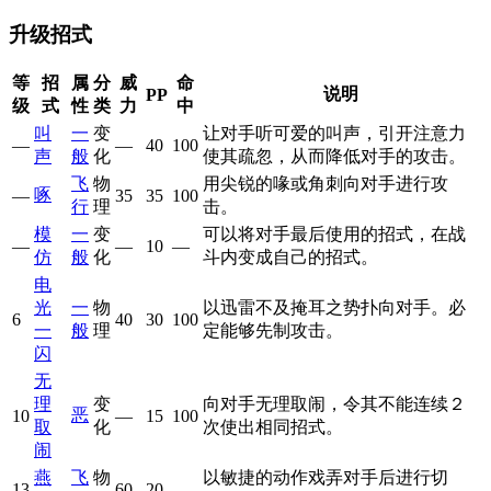
升级招式
等
招
属
分
威
命
说明
PP
级
式
性
类
力
中
叫
一
变
让对手听可爱的叫声，引开注意力
—
—
40
100
声
般
化
使其疏忽，从而降低对手的攻击。
飞
物
用尖锐的喙或角刺向对手进行攻
啄
—
35
35
100
行
理
击。
模
一
变
可以将对手最后使用的招式，在战
—
—
10
—
仿
般
化
斗内变成自己的招式。
电
光
一
物
以迅雷不及掩耳之势扑向对手。必
6
40
30
100
一
般
理
定能够先制攻击。
闪
无
理
变
向对手无理取闹，令其不能连续２
恶
10
—
15
100
取
化
次使出相同招式。
闹
燕
飞
物
以敏捷的动作戏弄对手后进行切
13
60
20
—