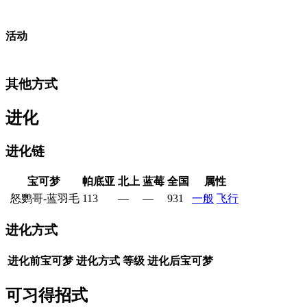
活动
其他方式
进化
进化链
宝可梦
帕底亚
北上
蓝莓
全国
属性
怒鹦哥-蓝羽毛
113
—
—
931
一般
飞行
进化方式
进化前宝可梦
进化方式
等级
进化后宝可梦
可习得招式