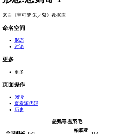
来自《宝可梦 朱／紫》数据库
命名空间
形态
讨论
更多
更多
页面操作
阅读
查看源代码
历史
怒鹦哥-蓝羽毛
帕底亚
全国图鉴
931
113