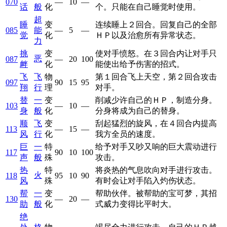
070
—
10
—
话
般
化
个。只能在自己睡觉时使用。
超
睡
变
连续睡上２回合。回复自己的全部
085
能
—
5
—
觉
化
ＨＰ以及治愈所有异常状态。
力
挑
变
使对手愤怒。在３回合内让对手只
恶
087
—
20
100
衅
化
能使出给予伤害的招式。
飞
飞
物
第１回合飞上天空，第２回合攻击
097
90
15
95
翔
行
理
对手。
替
一
变
削减少许自己的ＨＰ，制造分身。
103
—
10
—
身
般
化
分身将成为自己的替身。
顺
飞
变
刮起猛烈的旋风，在４回合内提高
113
—
15
—
风
行
化
我方全员的速度。
巨
一
特
给予对手又吵又响的巨大震动进行
117
90
10
100
声
般
殊
攻击。
热
特
将炎热的气息吹向对手进行攻击。
火
118
95
10
90
风
殊
有时会让对手陷入灼伤状态。
帮
一
变
帮助伙伴。被帮助的宝可梦，其招
130
—
20
—
助
般
化
式威力变得比平时大。
绝