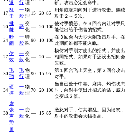
返
行
理
斩。攻击必定会命中。
乱
一
物
用角或喙刺向对手进行攻击。连续
17
15
20
85
击
般
理
攻击２～５次。
挑
变
使对手愤怒。在３回合内让对手只
恶
20
—
20
100
衅
化
能使出给予伤害的招式。
吵
一
特
在３回合内大吵大闹攻击对手。在
24
90
10
100
闹
般
殊
此期间谁都不能入眠。
模仿对手刚才使出的招式，并使出
仿
一
变
27
—
20
—
相同招式。如果对手还没出招则会
效
般
化
失败。
飞
飞
物
第１回合飞上天空，第２回合攻击
30
90
15
95
翔
行
理
对手。
当自己处于中毒、麻痹、灼伤状态
硬
一
物
34
70
20
100
时，向对手使出此招式的话，威力
撑
般
理
会变成２倍。
虚
张
一
变
激怒对手，使其混乱。因为愤怒，
38
—
15
85
声
般
化
对手的攻击会大幅提高。
势
勇