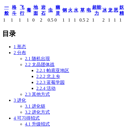
一
格
飞
地
岩
幽
超能
妖
毒
虫
钢
火
水
草
电
冰
龙
恶
般
斗
行
面
石
灵
力
精
1
1
1
1
0
2
0.5
0
1
1
1
0.5
2
1
2
1
1
1
目录
1
形态
2
分布
2.1
随机出现
2.2
太晶团体战
2.2.1
帕底亚地区
2.2.2
北上乡
2.2.3
蓝莓学园
2.2.4
活动
2.3
其他方式
3
进化
3.1
进化链
3.2
进化方式
4
可习得招式
4.1
升级招式