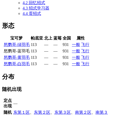
4.2
回忆招式
4.3
招式学习器
4.4
蛋招式
形态
宝可梦
帕底亚
北上
蓝莓
全国
属性
怒鹦哥-绿羽毛
113
—
—
931
一般
飞行
怒鹦哥-蓝羽毛
113
—
—
931
一般
飞行
怒鹦哥-黄羽毛
113
—
—
931
一般
飞行
怒鹦哥-白羽毛
113
—
—
931
一般
飞行
分布
随机出现
定点
—
出现
随机
东第１区
、
东第２区
、
东第３区
、
南第２区
、
南第３