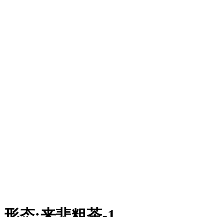
形态
:
来悲粗茶-1