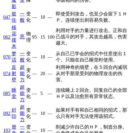
魔
灵
殊
等级相同的伤害。
影
挺
一
变
即使受到攻击，也至少会留下１Ｈ
047
—
10
—
住
般
化
Ｐ。连续使出则容易失败。
移
利用对手的力量进行攻击。正和自
花
物
恶
己战斗的对手，其攻击越高，伤害
062
95
15
100
接
理
越大。
木
梦
一
变
从自己已学会的招式中任意使出１
070
—
10
—
话
般
化
个。只能在自己睡觉时使用。
反
超
利用神奇的墙壁，在５回合内减弱
变
074
射
能
—
20
—
从对手那里受到的物理攻击的伤
化
壁
力
害。
超
睡
变
连续睡上２回合。回复自己的全部
085
能
—
5
—
觉
化
ＨＰ以及治愈所有异常状态。
力
超
封
变
如果对手有和自己相同的招式，那
092
能
—
10
—
印
化
么只有对手无法使用该招式。
力
替
一
变
削减少许自己的ＨＰ，制造分身。
103
—
10
—