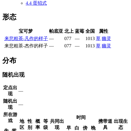
4.4
蛋招式
形态
宝可梦
帕底亚
北上
蓝莓
全国
属性
来悲粗茶-凡作的样子
—
077
—
1013
草
幽灵
来悲粗茶-杰作的样子
—
077
—
1013
草
幽灵
分布
随机出现
定点出
—
现
随机出
—
现
所在游
时间
戏
地
性
概
等
共同出
携带道
出现生
区
别
率
级
现
具
态
早
白
傍
晚
朱
紫