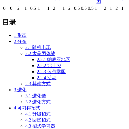
力
0
0
2
1
0.5
1
1
2
1
2
0.5
0.5
0.5
1
2
1
2
1
目录
1
形态
2
分布
2.1
随机出现
2.2
太晶团体战
2.2.1
帕底亚地区
2.2.2
北上乡
2.2.3
蓝莓学园
2.2.4
活动
2.3
其他方式
3
进化
3.1
进化链
3.2
进化方式
4
可习得招式
4.1
升级招式
4.2
回忆招式
4.3
招式学习器