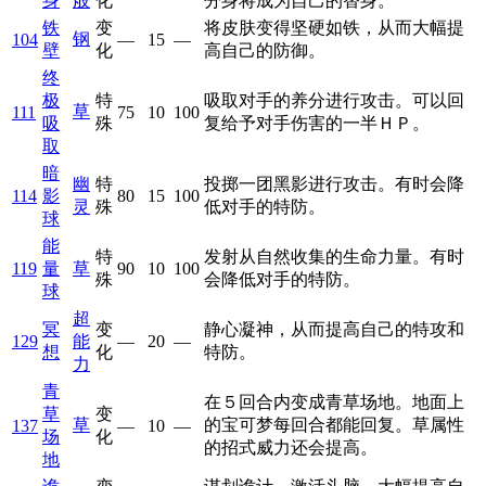
身
般
化
分身将成为自己的替身。
铁
变
将皮肤变得坚硬如铁，从而大幅提
钢
104
—
15
—
壁
化
高自己的防御。
终
极
特
吸取对手的养分进行攻击。可以回
草
111
75
10
100
吸
殊
复给予对手伤害的一半ＨＰ。
取
暗
幽
特
投掷一团黑影进行攻击。有时会降
114
影
80
15
100
灵
殊
低对手的特防。
球
能
特
发射从自然收集的生命力量。有时
119
量
草
90
10
100
殊
会降低对手的特防。
球
超
冥
变
静心凝神，从而提高自己的特攻和
129
能
—
20
—
想
化
特防。
力
青
在５回合内变成青草场地。地面上
草
变
草
的宝可梦每回合都能回复。草属性
137
—
10
—
场
化
的招式威力还会提高。
地