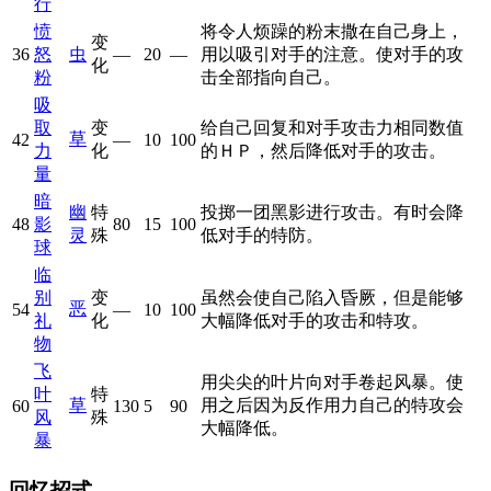
行
愤
将令人烦躁的粉末撒在自己身上，
变
36
怒
虫
—
20
—
用以吸引对手的注意。使对手的攻
化
粉
击全部指向自己。
吸
取
变
给自己回复和对手攻击力相同数值
草
42
—
10
100
力
化
的ＨＰ，然后降低对手的攻击。
量
暗
幽
特
投掷一团黑影进行攻击。有时会降
48
影
80
15
100
灵
殊
低对手的特防。
球
临
别
变
虽然会使自己陷入昏厥，但是能够
恶
54
—
10
100
礼
化
大幅降低对手的攻击和特攻。
物
飞
用尖尖的叶片向对手卷起风暴。使
叶
特
草
用之后因为反作用力自己的特攻会
60
130
5
90
风
殊
大幅降低。
暴
回忆招式