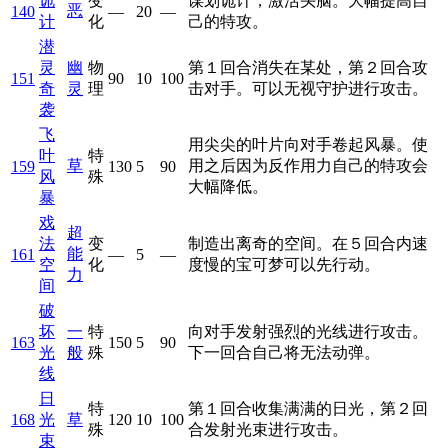
诡
变
谋划诡计，激活头脑。大幅提高自
恶
140
—
20
—
计
化
己的特攻。
潜
灵
幽
物
第１回合消失在某处，第２回合攻
151
90
10
100
奇
灵
理
击对手。可以无视守护进行攻击。
袭
飞
用尖尖的叶片向对手卷起风暴。使
叶
特
草
用之后因为反作用力自己的特攻会
159
130
5
90
风
殊
大幅降低。
暴
戏
超
法
变
制造出离奇的空间。在５回合内速
能
161
—
5
—
空
化
度慢的宝可梦可以先行动。
力
间
破
坏
一
特
向对手发射强烈的光线进行攻击。
163
150
5
90
光
般
殊
下一回合自己将无法动弹。
线
日
特
第１回合收集满满的日光，第２回
168
光
草
120
10
100
殊
合发射光束进行攻击。
束