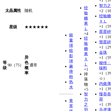
×1（5
智力之
经
太晶属性
随机
×2（1
验
经验糖
糖
ＸＬ
果
×1（5
星级
★★★★★★
Ｌ
星星碎
×4
能
×1（1
经
量
彗星碎
验
球
×1（2
糖
暗
金珠
果
影
异
×1（5
Ｘ
球
等
色
秘传：
Ｌ
90（75）
通常
麻
级
概
味料
×1
痹
率
×1（3
掉
粉
☆）
落
热
内敛薄
物
水
×1（3
×5
智
慢吞吞
力
荷
青
之
×1（3
草
羽
马虎薄