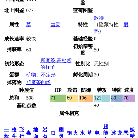
鉴
北上图鉴
077
蓝莓图鉴
—
款待
属性
草
幽灵
特性
（隐藏特性：
耐
热
）
成长速率
较快
基础经验
0
初始亲密
捕获率
60
50
度
斯魔茶-高档货
初始形态
性别比
无性别
的样子
蛋群
矿物
、
不定形
孵化周期
20
掉落物
斯魔茶的粉
种族值
HP
攻击
防御
特攻
特防
速度
总和
508
71
60
106
121
80
70
基础点数
-
-
-
+2
-
-
属性相克
超
一
格
飞
地
岩
幽
妖
毒
虫
钢
火
水
草
电
能
冰
龙
恶
般
斗
行
面
石
灵
精