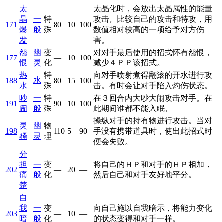
太
太晶化时，会放出太晶属性的能量
晶
一
特
攻击。比较自己的攻击和特攻，用
171
80
10
100
爆
般
殊
数值相对较高的一项给予对方伤
发
害。
怨
幽
变
对对手最后使用的招式怀有怨恨，
177
—
10
100
恨
灵
化
减少４ＰＰ该招式。
热
特
向对手喷射煮得翻滚的开水进行攻
水
188
80
15
100
水
殊
击。有时会让对手陷入灼伤状态。
吵
一
特
在３回合内大吵大闹攻击对手。在
191
90
10
100
闹
般
殊
此期间谁都不能入眠。
操纵对手的持有物进行攻击。当对
灵
幽
物
198
110
5
90
手没有携带道具时，使出此招式时
骚
灵
理
便会失败。
分
担
一
变
将自己的ＨＰ和对手的ＨＰ相加，
202
—
20
—
痛
般
化
然后自己和对手友好地平分。
楚
自
我
一
变
向自己施以自我暗示，将能力变化
203
—
10
—
暗
般
化
的状态变得和对手一样。