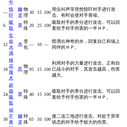
中
惊
幽
物
用尖叫声等突然惊吓对手进行攻
—
30
15
100
吓
灵
理
击。有时会使对手畏缩。
吸
特
吸取对手的养分进行攻击。可以回
草
6
20
25
100
取
殊
复给予对手伤害的一半ＨＰ。
生
命
变
喷洒出神奇的水，回复自己和场上
水
12
—
10
—
水
化
同伴的ＨＰ。
滴
移
利用对手的力量进行攻击。正和自
花
物
恶
己战斗的对手，其攻击越高，伤害
18
95
15
100
接
理
越大。
木
超
级
特
吸取对手的养分进行攻击。可以回
草
24
40
15
100
吸
殊
复给予对手伤害的一半ＨＰ。
取
祸
不
幽
特
接二连三地进行攻击。对处于异常
30
65
10
100
单
灵
殊
状态的对手给予较大的伤害。