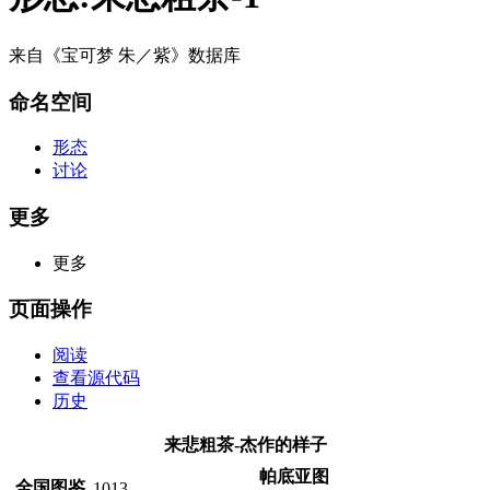
来自《宝可梦 朱／紫》数据库
命名空间
形态
讨论
更多
更多
页面操作
阅读
查看源代码
历史
来悲粗茶-杰作的样子
帕底亚图
全国图鉴
1013
—