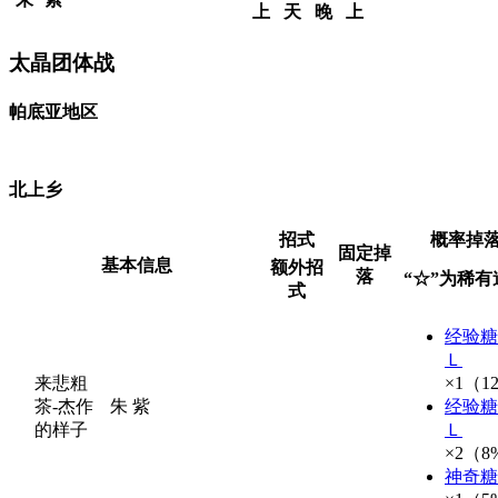
上
天
晚
上
太晶团体战
帕底亚地区
北上乡
招式
概率掉
固定掉
基本信息
额外招
落
“☆”为稀有
式
经验糖
Ｌ
来悲粗
×1（1
茶-杰作
朱
紫
经验糖
的样子
Ｌ
×2（8
神奇糖