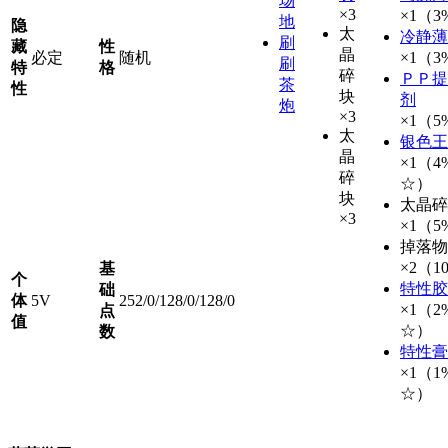
场
×3
×1（3
地
隐
太
冷静薄
刷
藏
性
晶
必定
随机
×1（3
刷
特
格
碎
ＰＰ提
茶
性
块
剂
炮
×3
×1（5
太
银色王
晶
×1（4
碎
☆）
块
太晶碎
×3
×1（5
掉落物
×2（1
基
个
特性胶
础
体
5V
252/0/128/0/128/0
×1（2
点
值
☆）
数
特性膏
×1（1
☆）