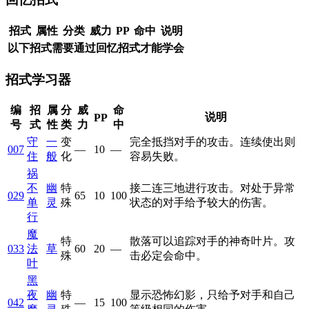
招式
属性
分类
威力
PP
命中
说明
以下招式需要通过回忆招式才能学会
招式学习器
编
招
属
分
威
命
说明
PP
号
式
性
类
力
中
守
一
变
完全抵挡对手的攻击。连续使出则
007
—
10
—
住
般
化
容易失败。
祸
不
幽
特
接二连三地进行攻击。对处于异常
029
65
10
100
单
灵
殊
状态的对手给予较大的伤害。
行
魔
特
散落可以追踪对手的神奇叶片。攻
033
法
草
60
20
—
殊
击必定会命中。
叶
黑
夜
幽
特
显示恐怖幻影，只给予对手和自己
042
—
15
100