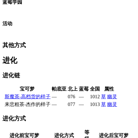
蓝莓学园
活动
其他方式
进化
进化链
宝可梦
帕底亚
北上
蓝莓
全国
属性
斯魔茶-高档货的样子
—
076
—
1012
草
幽灵
来悲粗茶-杰作的样子
—
077
—
1013
草
幽灵
进化方式
等
进化前宝可梦
进化方式
进化后宝可梦