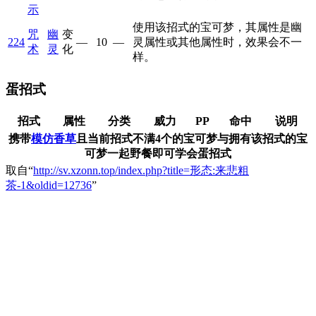
示
使用该招式的宝可梦，其属性是幽
咒
幽
变
224
—
10
—
灵属性或其他属性时，效果会不一
术
灵
化
样。
蛋招式
招式
属性
分类
威力
PP
命中
说明
携带
模仿香草
且当前招式不满4个的宝可梦与拥有该招式的宝
可梦一起野餐即可学会蛋招式
取自“
http://sv.xzonn.top/index.php?title=形态:来悲粗
茶-1&oldid=12736
”