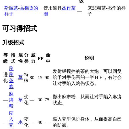
级
斯魔茶-高档货的
使用道具
杰作茶
来悲粗茶-杰作的样
—
样子
碗
子
可习得招式
升级招式
等
招
属
分
威
命
说明
PP
级
式
性
类
力
中
刷
发射经搅拌的茶的大炮，可以回复
进
刷
特
草
给予对手伤害的一半ＨＰ，有时会
80
15
90
化
茶
殊
让对手陷入灼伤状态。
炮
麻
变
撒出麻痹粉，从而让对手陷入麻痹
—
痹
草
—
30
75
化
状态。
粉
缩
入
变
缩入壳里保护身体，从而提高自己
水
—
—
40
—
壳
化
的防御。