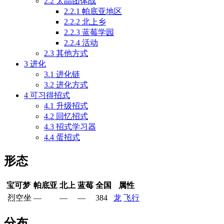
2.2
太晶团体战
2.2.1
帕底亚地区
2.2.2
北上乡
2.2.3
蓝莓学园
2.2.4
活动
2.3
其他方式
3
进化
3.1
进化链
3.2
进化方式
4
可习得招式
4.1
升级招式
4.2
回忆招式
4.3
招式学习器
4.4
蛋招式
形态
宝可梦
帕底亚
北上
蓝莓
全国
属性
烈空坐
—
—
—
384
龙
飞行
分布