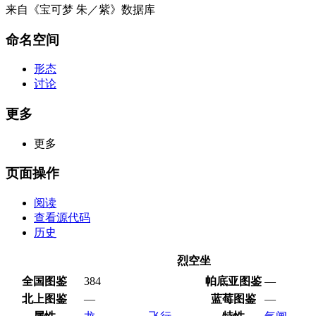
来自《宝可梦 朱／紫》数据库
命名空间
形态
讨论
更多
更多
页面操作
阅读
查看源代码
历史
烈空坐
全国图鉴
384
帕底亚图鉴
—
北上图鉴
—
蓝莓图鉴
—