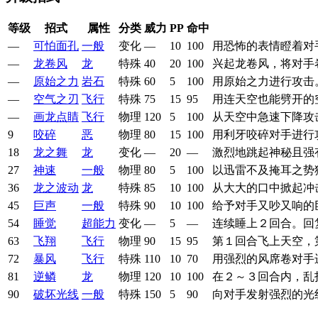
等级
招式
属性
分类
威力
PP
命中
—
可怕面孔
一般
变化
—
10
100
用恐怖的表情瞪着对
—
龙卷风
龙
特殊
40
20
100
兴起龙卷风，将对手
—
原始之力
岩石
特殊
60
5
100
用原始之力进行攻击
—
空气之刃
飞行
特殊
75
15
95
用连天空也能劈开的
—
画龙点睛
飞行
物理
120
5
100
从天空中急速下降攻
9
咬碎
恶
物理
80
15
100
用利牙咬碎对手进行
18
龙之舞
龙
变化
—
20
—
激烈地跳起神秘且强
27
神速
一般
物理
80
5
100
以迅雷不及掩耳之势
36
龙之波动
龙
特殊
85
10
100
从大大的口中掀起冲
45
巨声
一般
特殊
90
10
100
给予对手又吵又响的
54
睡觉
超能力
变化
—
5
—
连续睡上２回合。回
63
飞翔
飞行
物理
90
15
95
第１回合飞上天空，
72
暴风
飞行
特殊
110
10
70
用强烈的风席卷对手
81
逆鳞
龙
物理
120
10
100
在２～３回合内，乱
90
破坏光线
一般
特殊
150
5
90
向对手发射强烈的光