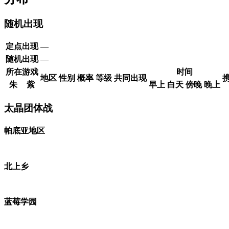
随机出现
定点出现
—
随机出现
—
所在游戏
时间
地区
性别
概率
等级
共同出现
朱
紫
早上
白天
傍晚
晚上
太晶团体战
帕底亚地区
北上乡
蓝莓学园