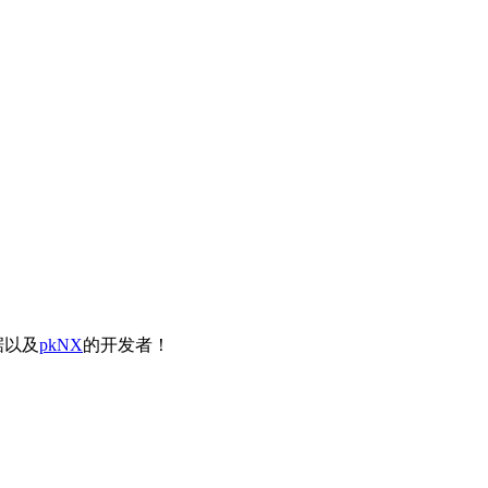
据以及
pkNX
的开发者！