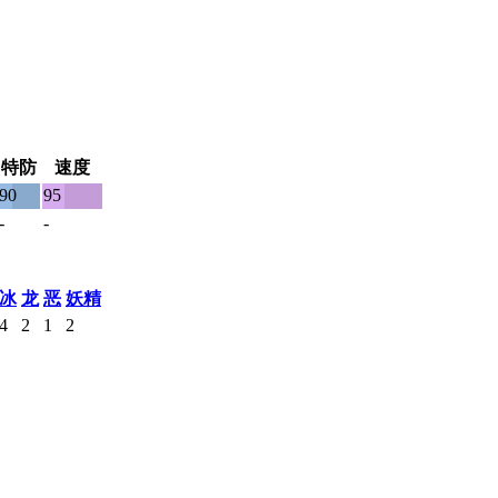
特防
速度
90
95
-
-
冰
龙
恶
妖精
4
2
1
2