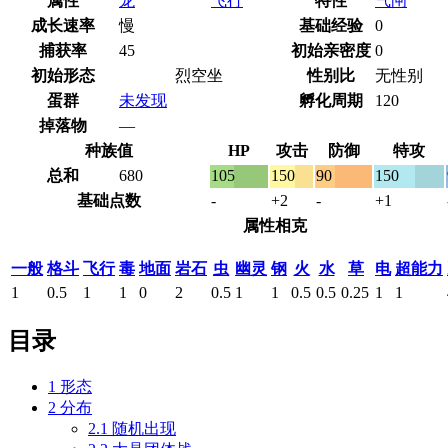
属性
龙
飞行
特性
气闸
成长速率
慢
基础经验
0
捕获率
45
初始亲密度
0
初始形态
烈空坐
性别比
无性别
蛋群
未发现
孵化周期
120
掉落物
—
种族值
HP
攻击
防御
特攻
总和
680
105
150
90
150
基础点数
-
+2
-
+1
属性相克
一般
格斗
飞行
毒
地面
岩石
虫
幽灵
钢
火
水
草
电
超能力
1
0.5
1
1
0
2
0.5
1
1
0.5
0.5
0.25
1
1
目录
1
形态
2
分布
2.1
随机出现