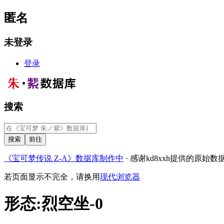
匿名
未登录
登录
搜索
《宝可梦传说 Z-A》数据库制作中
· 感谢kd8xxh提供的原始数
若页面显示不完全，请换用
现代浏览器
形态
:
烈空坐-0