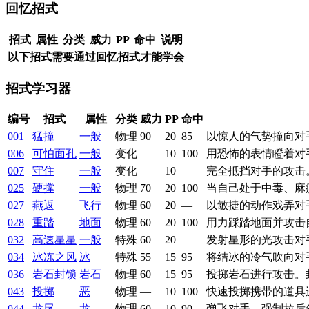
回忆招式
招式
属性
分类
威力
PP
命中
说明
以下招式需要通过回忆招式才能学会
招式学习器
编号
招式
属性
分类
威力
PP
命中
001
猛撞
一般
物理
90
20
85
以惊人的气势撞向对
006
可怕面孔
一般
变化
—
10
100
用恐怖的表情瞪着对
007
守住
一般
变化
—
10
—
完全抵挡对手的攻击
025
硬撑
一般
物理
70
20
100
当自己处于中毒、麻
027
燕返
飞行
物理
60
20
—
以敏捷的动作戏弄对
028
重踏
地面
物理
60
20
100
用力踩踏地面并攻击
032
高速星星
一般
特殊
60
20
—
发射星形的光攻击对
034
冰冻之风
冰
特殊
55
15
95
将结冰的冷气吹向对
036
岩石封锁
岩石
物理
60
15
95
投掷岩石进行攻击。
043
投掷
恶
物理
—
10
100
快速投掷携带的道具
044
龙尾
龙
物理
60
10
90
弹飞对手，强制拉后