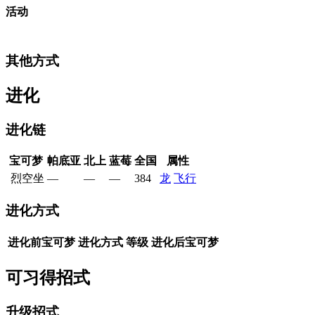
活动
其他方式
进化
进化链
宝可梦
帕底亚
北上
蓝莓
全国
属性
烈空坐
—
—
—
384
龙
飞行
进化方式
进化前宝可梦
进化方式
等级
进化后宝可梦
可习得招式
升级招式