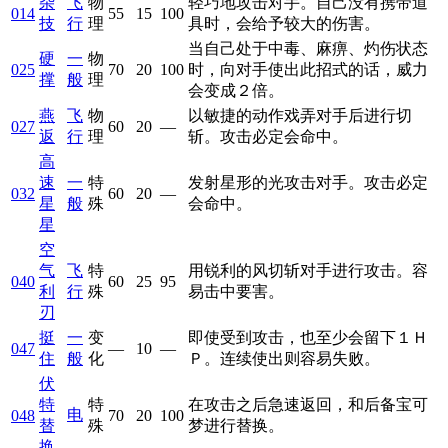
杂
飞
物
轻巧地攻击对手。自己没有携带道
014
55
15
100
技
行
理
具时，会给予较大的伤害。
当自己处于中毒、麻痹、灼伤状态
硬
一
物
025
70
20
100
时，向对手使出此招式的话，威力
撑
般
理
会变成２倍。
燕
飞
物
以敏捷的动作戏弄对手后进行切
027
60
20
—
返
行
理
斩。攻击必定会命中。
高
速
一
特
发射星形的光攻击对手。攻击必定
032
60
20
—
星
般
殊
会命中。
星
空
气
飞
特
用锐利的风切斩对手进行攻击。容
040
60
25
95
利
行
殊
易击中要害。
刃
挺
一
变
即使受到攻击，也至少会留下１Ｈ
047
—
10
—
住
般
化
Ｐ。连续使出则容易失败。
伏
特
特
在攻击之后急速返回，和后备宝可
电
048
70
20
100
替
殊
梦进行替换。
换