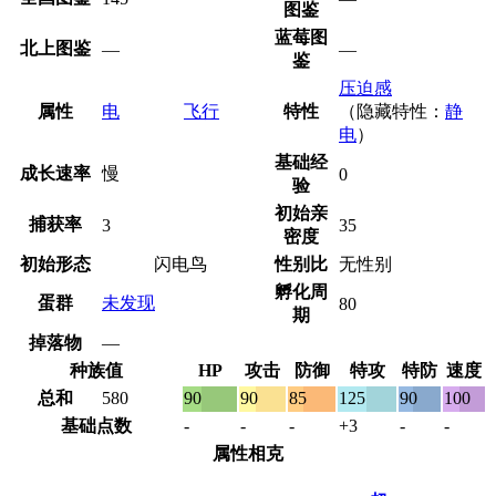
图鉴
蓝莓图
北上图鉴
—
—
鉴
压迫感
属性
电
飞行
特性
（隐藏特性：
静
电
）
基础经
成长速率
慢
0
验
初始亲
捕获率
3
35
密度
初始形态
闪电鸟
性别比
无性别
孵化周
蛋群
未发现
80
期
掉落物
—
种族值
HP
攻击
防御
特攻
特防
速度
总和
580
90
90
85
125
90
100
基础点数
-
-
-
+3
-
-
属性相克