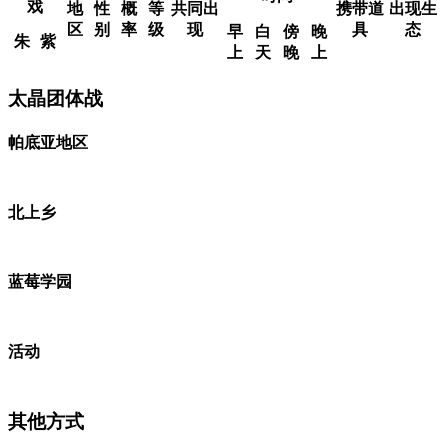
戏
地
性
概
等
共同出
携带道
出现生
区
别
率
级
现
具
态
早
白
傍
晚
朱
紫
上
天
晚
上
太晶团体战
帕底亚地区
北上乡
蓝莓学园
活动
其他方式