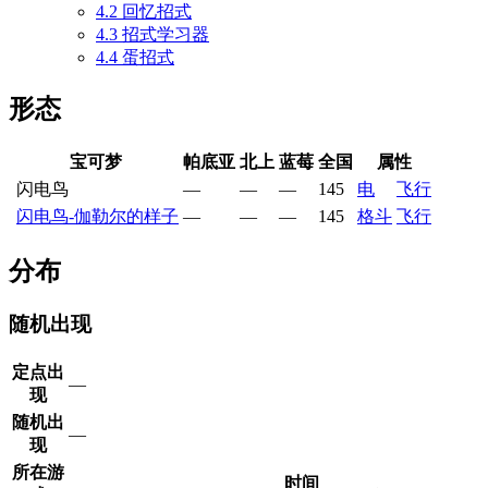
4.2
回忆招式
4.3
招式学习器
4.4
蛋招式
形态
宝可梦
帕底亚
北上
蓝莓
全国
属性
闪电鸟
—
—
—
145
电
飞行
闪电鸟-伽勒尔的样子
—
—
—
145
格斗
飞行
分布
随机出现
定点出
—
现
随机出
—
现
所在游
时间