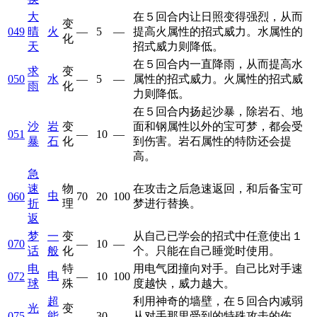
大
在５回合内让日照变得强烈，从而
变
049
晴
火
—
5
—
提高火属性的招式威力。水属性的
化
天
招式威力则降低。
在５回合内一直降雨，从而提高水
求
变
050
水
—
5
—
属性的招式威力。火属性的招式威
雨
化
力则降低。
在５回合内扬起沙暴，除岩石、地
沙
岩
变
面和钢属性以外的宝可梦，都会受
051
—
10
—
暴
石
化
到伤害。岩石属性的特防还会提
高。
急
速
物
在攻击之后急速返回，和后备宝可
虫
060
70
20
100
折
理
梦进行替换。
返
梦
一
变
从自己已学会的招式中任意使出１
070
—
10
—
话
般
化
个。只能在自己睡觉时使用。
电
特
用电气团撞向对手。自己比对手速
电
072
—
10
100
球
殊
度越快，威力越大。
超
利用神奇的墙壁，在５回合内减弱
光
变
075
能
—
30
—
从对手那里受到的特殊攻击的伤