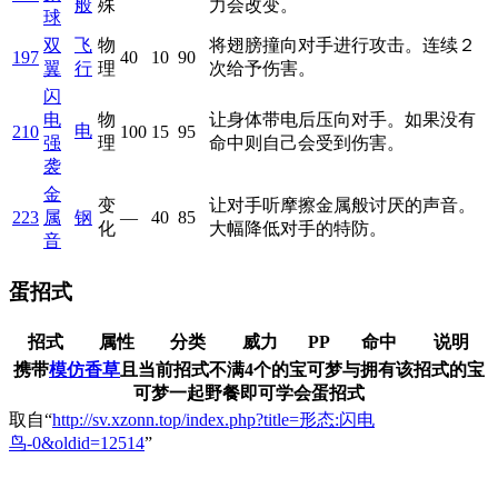
般
殊
力会改变。
球
双
飞
物
将翅膀撞向对手进行攻击。连续２
197
40
10
90
翼
行
理
次给予伤害。
闪
电
物
让身体带电后压向对手。如果没有
电
210
100
15
95
强
理
命中则自己会受到伤害。
袭
金
变
让对手听摩擦金属般讨厌的声音。
223
属
钢
—
40
85
化
大幅降低对手的特防。
音
蛋招式
招式
属性
分类
威力
PP
命中
说明
携带
模仿香草
且当前招式不满4个的宝可梦与拥有该招式的宝
可梦一起野餐即可学会蛋招式
取自“
http://sv.xzonn.top/index.php?title=形态:闪电
鸟-0&oldid=12514
”