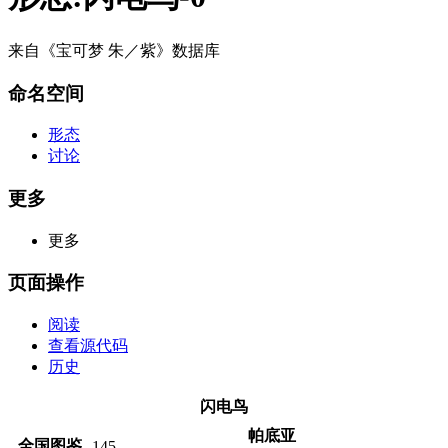
来自《宝可梦 朱／紫》数据库
命名空间
形态
讨论
更多
更多
页面操作
阅读
查看源代码
历史
闪电鸟
帕底亚
全国图鉴
145
—