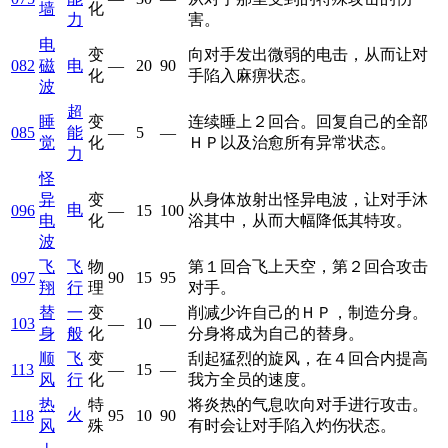
墙
化
力
害。
电
变
向对手发出微弱的电击，从而让对
082
磁
电
—
20
90
化
手陷入麻痹状态。
波
超
睡
变
连续睡上２回合。回复自己的全部
085
能
—
5
—
觉
化
ＨＰ以及治愈所有异常状态。
力
怪
异
变
从身体放射出怪异电波，让对手沐
电
096
—
15
100
电
化
浴其中，从而大幅降低其特攻。
波
飞
飞
物
第１回合飞上天空，第２回合攻击
097
90
15
95
翔
行
理
对手。
替
一
变
削减少许自己的ＨＰ，制造分身。
103
—
10
—
身
般
化
分身将成为自己的替身。
顺
飞
变
刮起猛烈的旋风，在４回合内提高
113
—
15
—
风
行
化
我方全员的速度。
热
特
将炎热的气息吹向对手进行攻击。
火
118
95
10
90
风
殊
有时会让对手陷入灼伤状态。