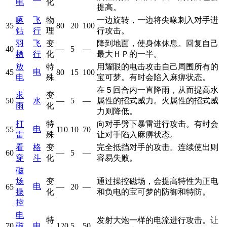
电
化
提高。
啄
飞
物
一边旋转，一边将尖喙刺入对手进
35
80
20
100
钻
行
理
行攻击。
羽
飞
变
降到地面，使身体休息。回复自己
40
—
5
—
栖
行
化
最大ＨＰ的一半。
放
特
用耀眼的电击攻击自己周围所有的
电
45
80
15
100
电
殊
宝可梦。有时会陷入麻痹状态。
在５回合内一直降雨，从而提高水
求
变
50
水
—
5
—
属性的招式威力。火属性的招式威
雨
化
力则降低。
打
特
向对手劈下暴雷进行攻击。有时会
电
55
110
10
70
雷
殊
让对手陷入麻痹状态。
看
格
变
完全抵挡对手的攻击。连续使出则
60
—
5
—
穿
斗
化
容易失败。
磁
场
变
通过操控磁场，会提高特性为正电
电
65
—
20
—
操
化
和负电的宝可梦的防御和特防。
控
电
特
发射大炮一样的电流进行攻击。让
70
磁
电
120
5
50