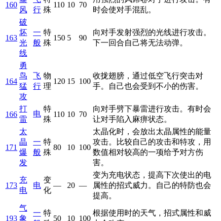
160
110
10
70
风
行
殊
时会使对手混乱。
破
坏
一
特
向对手发射强烈的光线进行攻击。
163
150
5
90
光
般
殊
下一回合自己将无法动弹。
线
勇
鸟
飞
物
收拢翅膀，通过低空飞行突击对
164
120
15
100
猛
行
理
手。自己也会受到不小的伤害。
攻
打
特
向对手劈下暴雷进行攻击。有时会
电
166
110
10
70
雷
殊
让对手陷入麻痹状态。
太
太晶化时，会放出太晶属性的能量
晶
一
特
攻击。比较自己的攻击和特攻，用
171
80
10
100
爆
般
殊
数值相对较高的一项给予对方伤
发
害。
变为充电状态，提高下次使出的电
充
变
173
电
—
20
—
属性的招式威力。自己的特防也会
电
化
提高。
气
一
特
根据使用时的天气，招式属性和威
193
象
50
10
100