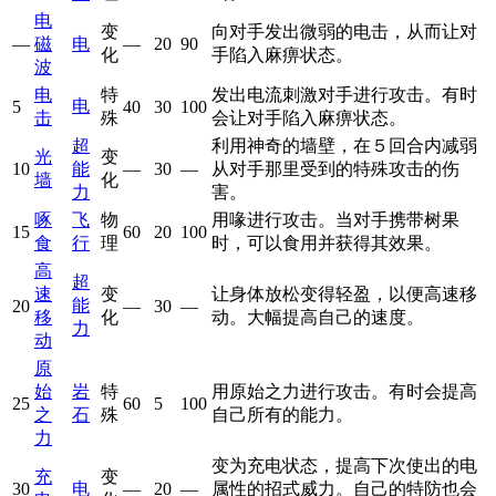
电
变
向对手发出微弱的电击，从而让对
—
磁
电
—
20
90
化
手陷入麻痹状态。
波
电
特
发出电流刺激对手进行攻击。有时
电
5
40
30
100
击
殊
会让对手陷入麻痹状态。
超
利用神奇的墙壁，在５回合内减弱
光
变
10
能
—
30
—
从对手那里受到的特殊攻击的伤
墙
化
力
害。
啄
飞
物
用喙进行攻击。当对手携带树果
15
60
20
100
食
行
理
时，可以食用并获得其效果。
高
超
速
变
让身体放松变得轻盈，以便高速移
能
20
—
30
—
移
化
动。大幅提高自己的速度。
力
动
原
始
岩
特
用原始之力进行攻击。有时会提高
25
60
5
100
之
石
殊
自己所有的能力。
力
变为充电状态，提高下次使出的电
充
变
30
电
—
20
—
属性的招式威力。自己的特防也会