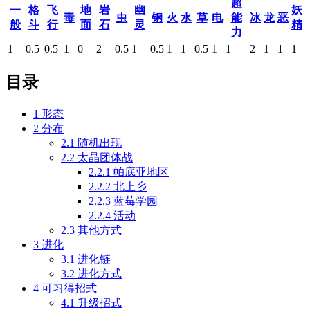
超
一
格
飞
地
岩
幽
妖
毒
虫
钢
火
水
草
电
能
冰
龙
恶
般
斗
行
面
石
灵
精
力
1
0.5
0.5
1
0
2
0.5
1
0.5
1
1
0.5
1
1
2
1
1
1
目录
1
形态
2
分布
2.1
随机出现
2.2
太晶团体战
2.2.1
帕底亚地区
2.2.2
北上乡
2.2.3
蓝莓学园
2.2.4
活动
2.3
其他方式
3
进化
3.1
进化链
3.2
进化方式
4
可习得招式
4.1
升级招式