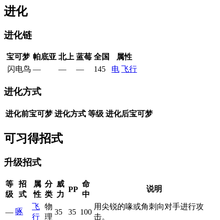
进化
进化链
宝可梦
帕底亚
北上
蓝莓
全国
属性
闪电鸟
—
—
—
145
电
飞行
进化方式
进化前宝可梦
进化方式
等级
进化后宝可梦
可习得招式
升级招式
等
招
属
分
威
命
说明
PP
级
式
性
类
力
中
飞
物
用尖锐的喙或角刺向对手进行攻
啄
—
35
35
100
行
理
击。