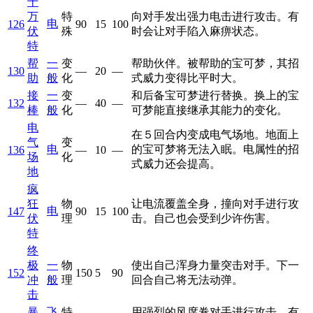
十
万
特
向对手发出强力电击进行攻击。有
电
126
90
15
100
伏
殊
时会让对手陷入麻痹状态。
特
帮
一
变
帮助伙伴。被帮助的宝可梦，其招
130
—
20
—
助
般
化
式威力变得比平时大。
接
一
变
和后备宝可梦进行替换。换上的宝
132
—
40
—
棒
般
化
可梦能直接继承其能力的变化。
电
在５回合内变成电气场地。地面上
气
变
电
的宝可梦将无法入眠。电属性的招
136
—
10
—
场
化
式威力还会提高。
地
疯
狂
物
让电流覆盖全身，撞向对手进行攻
电
147
90
15
100
伏
理
击。自己也会受到少许伤害。
特
终
极
一
物
使出自己浑身力量突击对手。下一
152
150
5
90
冲
般
理
回合自己将无法动弹。
击
暴
飞
特
用强烈的风席卷对手进行攻击。有