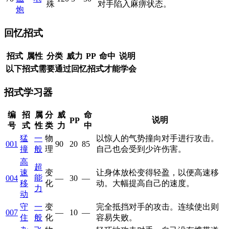
殊
对手陷入麻痹状态。
炮
回忆招式
招式
属性
分类
威力
PP
命中
说明
以下招式需要通过回忆招式才能学会
招式学习器
编
招
属
分
威
命
说明
PP
号
式
性
类
力
中
猛
一
物
以惊人的气势撞向对手进行攻击。
001
90
20
85
撞
般
理
自己也会受到少许伤害。
高
超
速
变
让身体放松变得轻盈，以便高速移
能
004
—
30
—
移
化
动。大幅提高自己的速度。
力
动
守
一
变
完全抵挡对手的攻击。连续使出则
007
—
10
—
住
般
化
容易失败。