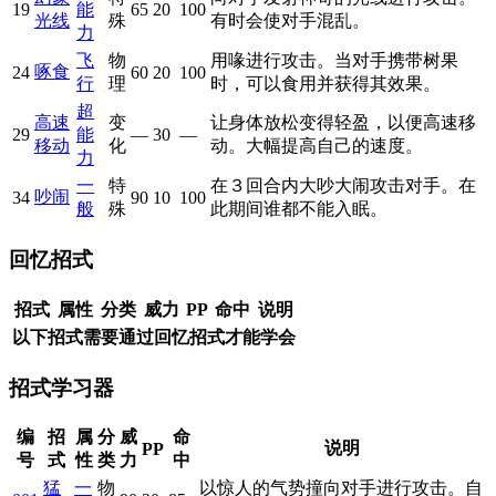
19
能
65
20
100
光线
殊
有时会使对手混乱。
力
飞
物
用喙进行攻击。当对手携带树果
啄食
24
60
20
100
行
理
时，可以食用并获得其效果。
超
高速
变
让身体放松变得轻盈，以便高速移
29
能
—
30
—
移动
化
动。大幅提高自己的速度。
力
一
特
在３回合内大吵大闹攻击对手。在
吵闹
34
90
10
100
般
殊
此期间谁都不能入眠。
回忆招式
招式
属性
分类
威力
PP
命中
说明
以下招式需要通过回忆招式才能学会
招式学习器
编
招
属
分
威
命
说明
PP
号
式
性
类
力
中
猛
一
物
以惊人的气势撞向对手进行攻击。自