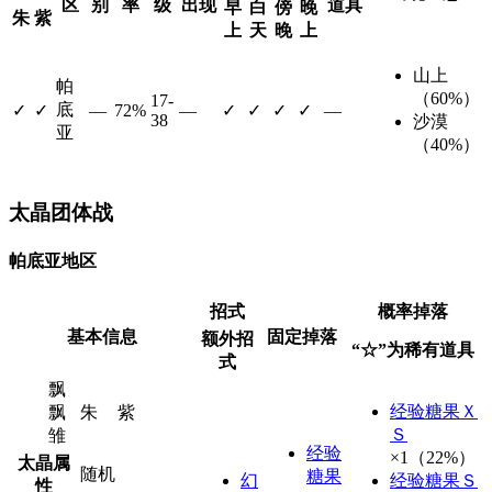
区
别
率
级
出现
道具
早
白
傍
晚
朱
紫
上
天
晚
上
山上
帕
（60%）
17-
底
✓
✓
—
72%
—
✓
✓
✓
✓
—
38
沙漠
亚
（40%）
太晶团体战
帕底亚地区
招式
概率掉落
基本信息
固定掉落
额外招
“☆”为稀有道具
式
飘
经验糖果Ｘ
飘
朱
紫
Ｓ
雏
经验
×1（22%）
太晶属
随机
糖果
幻
经验糖果Ｓ
性