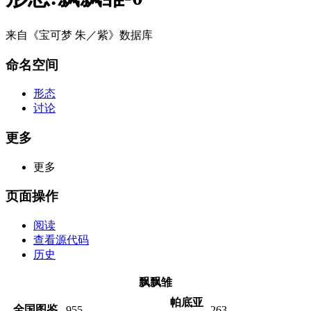
来自《宝可梦 朱／紫》数据库
命名空间
形态
讨论
更多
更多
页面操作
阅读
查看源代码
历史
飘飘雏
帕底亚
全国图鉴
955
263