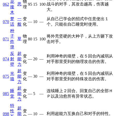
花
物
恶
战斗的对手，其攻击越高，伤害越
062
95
15
100
接
理
大。
木
梦
一
变
从自己已学会的招式中任意使出１
070
—
10
—
话
般
化
个。只能在自己睡觉时使用。
种
子
物
将外壳坚硬的大种子，从上方砸下攻
草
071
80
15
100
炸
理
击对手。
弹
反
超
变
利用神奇的墙壁，在５回合内减弱从
074
射
能
—
20
—
化
对手那里受到的物理攻击的伤害。
壁
力
超
光
变
利用神奇的墙壁，在５回合内减弱从
075
能
—
30
—
墙
化
对手那里受到的特殊攻击的伤害。
力
超
睡
变
连续睡上２回合。回复自己的全部Ｈ
085
能
—
5
—
觉
化
Ｐ以及治愈所有异常状态。
力
特
超
性
变
能
利用超能力互换自己和对手的特性。
098
—
10
—