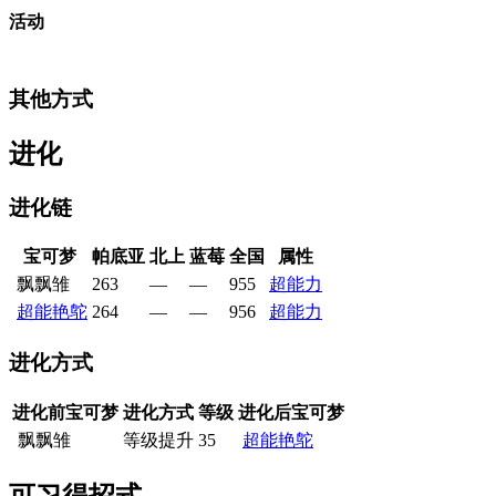
活动
其他方式
进化
进化链
宝可梦
帕底亚
北上
蓝莓
全国
属性
飘飘雏
263
—
—
955
超能力
超能艳鸵
264
—
—
956
超能力
进化方式
进化前宝可梦
进化方式
等级
进化后宝可梦
飘飘雏
等级提升
35
超能艳鸵
可习得招式