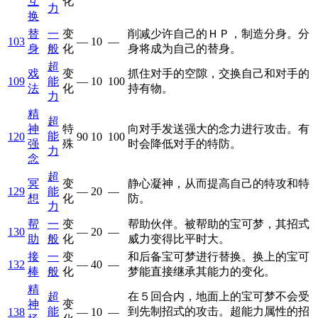
互
化
力
换
替
一
变
削减少许自己的ＨＰ，制造分身。分
103
—
10
—
身
般
化
身将成为自己的替身。
超
戏
变
抓住对手的空隙，交换自己和对手的
109
能
—
10
100
法
化
持有物。
力
精
超
神
特
向对手发送强大的念力进行攻击。有
能
120
90
10
100
强
殊
时会降低对手的特防。
力
念
超
冥
变
静心凝神，从而提高自己的特攻和特
129
能
—
20
—
想
化
防。
力
帮
一
变
帮助伙伴。被帮助的宝可梦，其招式
130
—
20
—
助
般
化
威力变得比平时大。
接
一
变
和后备宝可梦进行替换。换上的宝可
132
—
40
—
棒
般
化
梦能直接继承其能力的变化。
精
超
在５回合内，地面上的宝可梦不会受
神
变
能
到先制招式的攻击。超能力属性的招
138
—
10
—