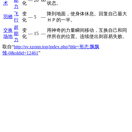
能
—
20
60
术
化
状态。
力
飞
变
降到地面，使身体休息。回复自己最大
羽栖
—
5
—
行
化
ＨＰ的一半。
超
交换
变
用神奇的力量瞬间移动，互换自己和同
能
—
15
—
场地
化
伴所在的位置。连续使出则容易失败。
力
取自“
http://sv.xzonn.top/index.php?title=形态:飘飘
雏-0&oldid=12461
”