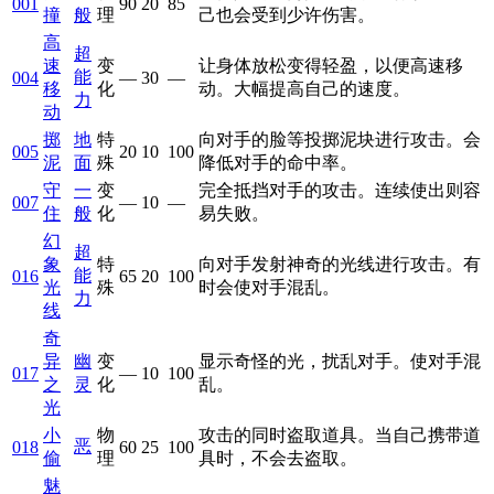
001
90
20
85
撞
般
理
己也会受到少许伤害。
高
超
速
变
让身体放松变得轻盈，以便高速移
能
004
—
30
—
移
化
动。大幅提高自己的速度。
力
动
掷
地
特
向对手的脸等投掷泥块进行攻击。会
005
20
10
100
泥
面
殊
降低对手的命中率。
守
一
变
完全抵挡对手的攻击。连续使出则容
007
—
10
—
住
般
化
易失败。
幻
超
象
特
向对手发射神奇的光线进行攻击。有
能
016
65
20
100
光
殊
时会使对手混乱。
力
线
奇
异
幽
变
显示奇怪的光，扰乱对手。使对手混
017
—
10
100
之
灵
化
乱。
光
小
物
攻击的同时盗取道具。当自己携带道
恶
018
60
25
100
偷
理
具时，不会去盗取。
魅