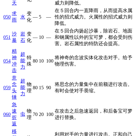
天
威力则降低。
在５回合内一直降雨，从而提高水属
求
变
050
水
—
5
—
性的招式威力。火属性的招式威力则
雨
化
降低。
在５回合内扬起沙暴，除岩石、地面
沙
岩
变
051
—
10
—
和钢属性以外的宝可梦，都会受到伤
暴
石
化
害。岩石属性的特防还会提高。
精
超
神
特
将神奇的念波实体化攻击对手。给予
能
054
80
10
100
冲
殊
物理伤害。
力
击
意
超
念
物
将思念的力量集中在前额进行攻击。
能
059
80
15
90
头
理
有时会使对手畏缩。
力
锤
急
速
物
在攻击之后急速返回，和后备宝可梦
虫
060
70
20
100
折
理
进行替换。
返
移
利用对手的力量进行攻击。正和自己