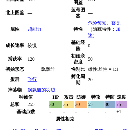
图鉴
蓝莓图
北上图鉴
—
—
鉴
危险预知
、
察觉
属性
超能力
特性
（隐藏特性：
加
速
）
基础经
成长速率
较慢
0
验
初始亲
捕获率
120
50
密度
初始形态
飘飘雏
性别比
雄性:雌性 = 1:1
孵化周
蛋群
飞行
20
期
掉落物
飘飘雏的羽绒
种族值
HP
攻击
防御
特攻
特防
速度
总和
255
30
35
30
55
30
75
基础点数
-
-
-
-
-
+1
属性相克