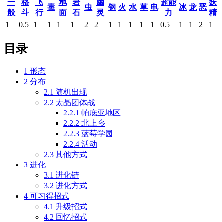
一
格
飞
地
岩
幽
超能
妖
毒
虫
钢
火
水
草
电
冰
龙
恶
般
斗
行
面
石
灵
力
精
1
0.5
1
1
1
1
2
2
1
1
1
1
1
0.5
1
1
2
1
目录
1
形态
2
分布
2.1
随机出现
2.2
太晶团体战
2.2.1
帕底亚地区
2.2.2
北上乡
2.2.3
蓝莓学园
2.2.4
活动
2.3
其他方式
3
进化
3.1
进化链
3.2
进化方式
4
可习得招式
4.1
升级招式
4.2
回忆招式