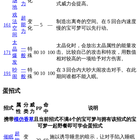
场
化
力
式威力会提高。
地
戏
超
法
变
制造出离奇的空间。在５回合内速度
能
161
—
5
—
空
化
慢的宝可梦可以先行动。
力
间
太
太晶化时，会放出太晶属性的能量攻
晶
一
特
击。比较自己的攻击和特攻，用数值
171
80
10
100
爆
般
殊
相对较高的一项给予对方伤害。
发
吵
一
特
在３回合内大吵大闹攻击对手。在此
191
90
10
100
闹
般
殊
期间谁都不能入眠。
蛋招式
属
分
威
命
招式
说明
PP
性
类
力
中
携带
模仿香草
且当前招式不满4个的宝可梦与拥有该招式的宝
可梦一起野餐即可学会蛋招式
超
催眠
变
施以诱导睡意的暗示，让对手陷入睡眠