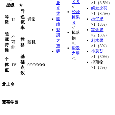
ＸＳ
象
×1（8.5%）
星级
★
×1
光
瞬发之羽
异
经验
线
×1（8.5%）
等
色
糖果
圆
柿仔果
通常
12
级
概
Ｓ
瞳
×1（8%）
率
×1
魅
零余果
掉落
隐
惑
×2（8%）
不
物
藏
性
之
利木果
可
随机
×1
特
格
声
×1（8%）
能
瞬发
性
啄
小蘑菇
之羽
基
×1（30%）
×1
个
础
掉落物
体
1V
0/0/0/0/0/0
点
×1（7%）
值
数
北上乡
蓝莓学园