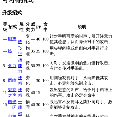
升级招式
等
属
分
威
命
招式
说明
PP
级
性
类
力
中
一
变
让对手听可爱的叫声，引开注意力
叫声
—
—
40
100
般
化
使其疏忽，从而降低对手的攻击。
飞
物
用尖锐的喙或角刺向对手进行攻
啄
—
35
35
100
行
理
击。
超
特
向对手发送微弱的念力进行攻击。
5
念力
能
50
25
100
殊
有时会使对手混乱。
力
妖
变
用圆瞳凝视对手，从而降低其攻
圆瞳
8
—
30
100
精
化
击。必定能够先制攻击。
魅惑
妖
特
发出魅惑的叫声，给予对手精神上
11
40
15
—
之声
精
殊
的伤害。攻击必定会命中。
电光
一
物
以迅雷不及掩耳之势扑向对手。必
15
40
30
100
一闪
般
理
定能够先制攻击。
超
幻象
特
向对手发射神奇的光线进行攻击。