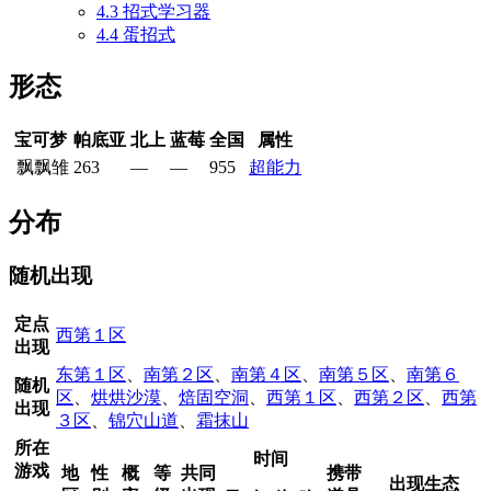
4.3
招式学习器
4.4
蛋招式
形态
宝可梦
帕底亚
北上
蓝莓
全国
属性
飘飘雏
263
—
—
955
超能力
分布
随机出现
定点
西第１区
出现
东第１区
、
南第２区
、
南第４区
、
南第５区
、
南第６
随机
区
、
烘烘沙漠
、
焙固空洞
、
西第１区
、
西第２区
、
西第
出现
３区
、
锦穴山道
、
霜抹山
所在
时间
游戏
地
性
概
等
共同
携带
出现生态