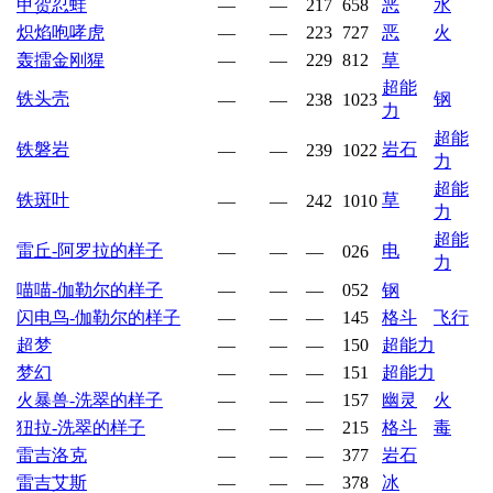
甲贺忍蛙
—
—
217
658
恶
水
炽焰咆哮虎
—
—
223
727
恶
火
轰擂金刚猩
—
—
229
812
草
超能
铁头壳
钢
—
—
238
1023
力
超能
铁磐岩
岩石
—
—
239
1022
力
超能
铁斑叶
草
—
—
242
1010
力
超能
雷丘-阿罗拉的样子
电
—
—
—
026
力
喵喵-伽勒尔的样子
—
—
—
052
钢
闪电鸟-伽勒尔的样子
—
—
—
145
格斗
飞行
超梦
—
—
—
150
超能力
梦幻
—
—
—
151
超能力
火暴兽-洗翠的样子
—
—
—
157
幽灵
火
狃拉-洗翠的样子
—
—
—
215
格斗
毒
雷吉洛克
—
—
—
377
岩石
雷吉艾斯
—
—
—
378
冰