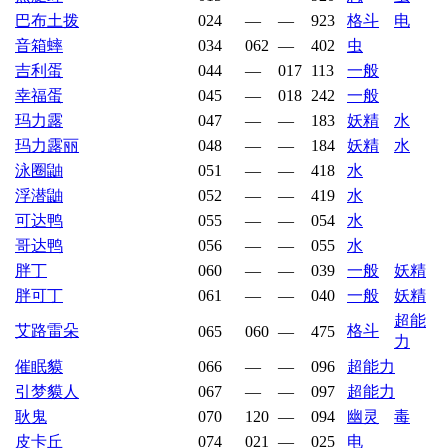
巴布土拨
024
—
—
923
格斗
电
音箱蟀
034
062
—
402
虫
吉利蛋
044
—
017
113
一般
幸福蛋
045
—
018
242
一般
玛力露
047
—
—
183
妖精
水
玛力露丽
048
—
—
184
妖精
水
泳圈鼬
051
—
—
418
水
浮潜鼬
052
—
—
419
水
可达鸭
055
—
—
054
水
哥达鸭
056
—
—
055
水
胖丁
060
—
—
039
一般
妖精
胖可丁
061
—
—
040
一般
妖精
超能
艾路雷朵
格斗
065
060
—
475
力
催眠貘
066
—
—
096
超能力
引梦貘人
067
—
—
097
超能力
耿鬼
070
120
—
094
幽灵
毒
皮卡丘
074
021
—
025
电