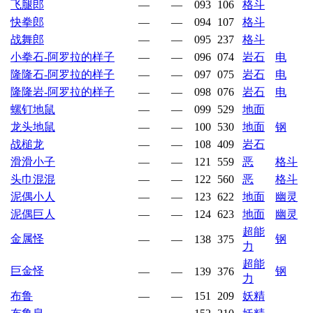
飞腿郎
—
—
093
106
格斗
快拳郎
—
—
094
107
格斗
战舞郎
—
—
095
237
格斗
小拳石-阿罗拉的样子
—
—
096
074
岩石
电
隆隆石-阿罗拉的样子
—
—
097
075
岩石
电
隆隆岩-阿罗拉的样子
—
—
098
076
岩石
电
螺钉地鼠
—
—
099
529
地面
龙头地鼠
—
—
100
530
地面
钢
战槌龙
—
—
108
409
岩石
滑滑小子
—
—
121
559
恶
格斗
头巾混混
—
—
122
560
恶
格斗
泥偶小人
—
—
123
622
地面
幽灵
泥偶巨人
—
—
124
623
地面
幽灵
超能
金属怪
钢
—
—
138
375
力
超能
巨金怪
钢
—
—
139
376
力
布鲁
—
—
151
209
妖精