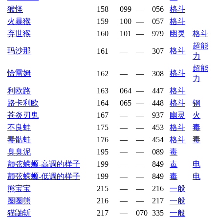
猴怪
158
099
—
056
格斗
火暴猴
159
100
—
057
格斗
弃世猴
160
101
—
979
幽灵
格斗
超能
玛沙那
格斗
161
—
—
307
力
超能
恰雷姆
格斗
162
—
—
308
力
利欧路
163
064
—
447
格斗
路卡利欧
164
065
—
448
格斗
钢
苍炎刃鬼
167
—
—
937
幽灵
火
不良蛙
175
—
—
453
格斗
毒
毒骷蛙
176
—
—
454
格斗
毒
臭臭泥
195
—
—
089
毒
颤弦蝾螈-高调的样子
199
—
—
849
毒
电
颤弦蝾螈-低调的样子
199
—
—
849
毒
电
熊宝宝
215
—
—
216
一般
圈圈熊
216
—
—
217
一般
猫鼬斩
217
—
070
335
一般