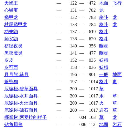
天蝎王
—
122
—
472
地面
飞行
心鳞宝
—
131
—
782
龙
鳞甲龙
—
132
—
783
格斗
龙
杖尾鳞甲龙
—
133
—
784
格斗
龙
功夫鼬
—
137
—
619
格斗
师父鼬
—
138
—
620
格斗
彷徨夜灵
—
140
—
356
幽灵
黑夜魔灵
—
141
—
477
幽灵
皮皮
—
152
—
035
妖精
皮可西
—
153
—
036
妖精
月月熊-赫月
—
196
—
901
一般
地面
够赞狗
—
197
—
1014
格斗
毒
厄诡椪-碧草面具
—
200
—
1017
草
厄诡椪-水井面具
—
200
—
1017
水
草
厄诡椪-火灶面具
—
200
—
1017
火
草
厄诡椪-础石面具
—
200
—
1017
岩石
草
椰蛋树-阿罗拉的样子
—
—
004
103
草
龙
钻角犀兽
—
—
006
112
地面
岩石