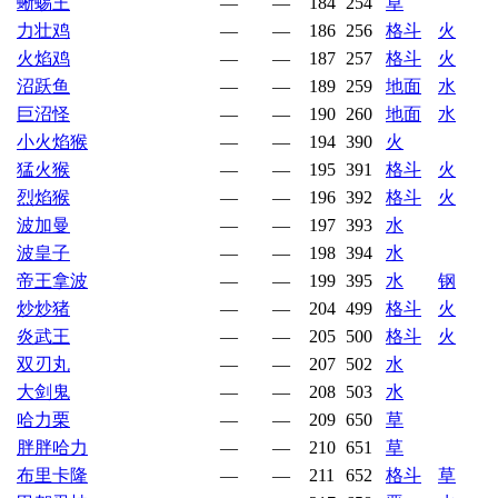
蜥蜴王
—
—
184
254
草
力壮鸡
—
—
186
256
格斗
火
火焰鸡
—
—
187
257
格斗
火
沼跃鱼
—
—
189
259
地面
水
巨沼怪
—
—
190
260
地面
水
小火焰猴
—
—
194
390
火
猛火猴
—
—
195
391
格斗
火
烈焰猴
—
—
196
392
格斗
火
波加曼
—
—
197
393
水
波皇子
—
—
198
394
水
帝王拿波
—
—
199
395
水
钢
炒炒猪
—
—
204
499
格斗
火
炎武王
—
—
205
500
格斗
火
双刃丸
—
—
207
502
水
大剑鬼
—
—
208
503
水
哈力栗
—
—
209
650
草
胖胖哈力
—
—
210
651
草
布里卡隆
—
—
211
652
格斗
草