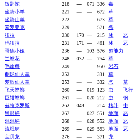
饭匙蛇
218
—
071
336
毒
坐骑小羊
221
—
—
672
草
坐骑山羊
222
—
—
673
草
索罗亚克
229
—
—
571
恶
狃拉
230
170
—
215
冰
恶
玛狃拉
231
171
—
461
冰
恶
哥德小姐
236
—
103
576
超能力
兰螳花
248
032
—
754
草
毛崖蟹
249
—
—
950
岩石
刺球仙人掌
252
—
—
331
草
梦歌仙人掌
253
—
—
332
恶
草
飞天螳螂
260
—
019
123
虫
飞行
巨钳螳螂
261
—
020
212
虫
钢
赫拉克罗斯
262
049
—
214
格斗
虫
黑眼鳄
267
—
027
551
地面
恶
混混鳄
268
—
028
552
地面
恶
流氓鳄
269
—
029
553
地面
恶
宝贝龙
276
—
—
371
龙