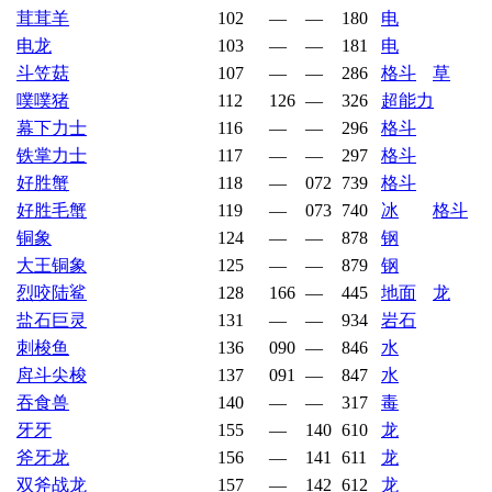
茸茸羊
102
—
—
180
电
电龙
103
—
—
181
电
斗笠菇
107
—
—
286
格斗
草
噗噗猪
112
126
—
326
超能力
幕下力士
116
—
—
296
格斗
铁掌力士
117
—
—
297
格斗
好胜蟹
118
—
072
739
格斗
好胜毛蟹
119
—
073
740
冰
格斗
铜象
124
—
—
878
钢
大王铜象
125
—
—
879
钢
烈咬陆鲨
128
166
—
445
地面
龙
盐石巨灵
131
—
—
934
岩石
刺梭鱼
136
090
—
846
水
戽斗尖梭
137
091
—
847
水
吞食兽
140
—
—
317
毒
牙牙
155
—
140
610
龙
斧牙龙
156
—
141
611
龙
双斧战龙
157
—
142
612
龙