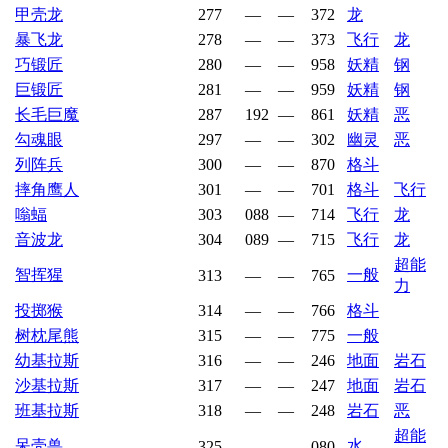
甲壳龙
277
—
—
372
龙
暴飞龙
278
—
—
373
飞行
龙
巧锻匠
280
—
—
958
妖精
钢
巨锻匠
281
—
—
959
妖精
钢
长毛巨魔
287
192
—
861
妖精
恶
勾魂眼
297
—
—
302
幽灵
恶
列阵兵
300
—
—
870
格斗
摔角鹰人
301
—
—
701
格斗
飞行
嗡蝠
303
088
—
714
飞行
龙
音波龙
304
089
—
715
飞行
龙
超能
智挥猩
一般
313
—
—
765
力
投掷猴
314
—
—
766
格斗
树枕尾熊
315
—
—
775
一般
幼基拉斯
316
—
—
246
地面
岩石
沙基拉斯
317
—
—
247
地面
岩石
班基拉斯
318
—
—
248
岩石
恶
超能
呆壳兽
水
325
—
—
080