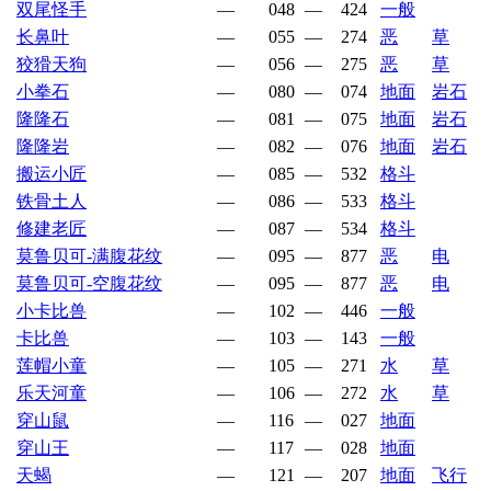
双尾怪手
—
048
—
424
一般
长鼻叶
—
055
—
274
恶
草
狡猾天狗
—
056
—
275
恶
草
小拳石
—
080
—
074
地面
岩石
隆隆石
—
081
—
075
地面
岩石
隆隆岩
—
082
—
076
地面
岩石
搬运小匠
—
085
—
532
格斗
铁骨土人
—
086
—
533
格斗
修建老匠
—
087
—
534
格斗
莫鲁贝可-满腹花纹
—
095
—
877
恶
电
莫鲁贝可-空腹花纹
—
095
—
877
恶
电
小卡比兽
—
102
—
446
一般
卡比兽
—
103
—
143
一般
莲帽小童
—
105
—
271
水
草
乐天河童
—
106
—
272
水
草
穿山鼠
—
116
—
027
地面
穿山王
—
117
—
028
地面
天蝎
—
121
—
207
地面
飞行