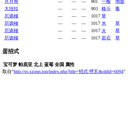
月月熊
—
—
—
901
一般
地面
大狃拉
—
—
—
903
格斗
毒
厄诡椪
—
—
—
1017
草
厄诡椪
—
—
—
1017
水
草
厄诡椪
—
—
—
1017
火
草
厄诡椪
—
—
—
1017
岩石
草
蛋招式
宝可梦
帕底亚
北上
蓝莓
全国
属性
取自“
http://sv.xzonn.top/index.php?title=招式:劈瓦&oldid=6094
”