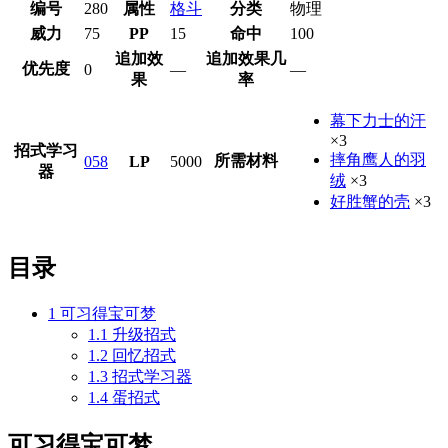
编号
280
属性
格斗
分类
物理
威力
75
PP
15
命中
100
追加效
追加效果几
优先度
0
—
—
果
率
幕下力士的汗
×3
招式学习
摔角鹰人的羽
所需材料
058
LP
5000
器
绒
×3
好胜蟹的壳
×3
目录
1
可习得宝可梦
1.1
升级招式
1.2
回忆招式
1.3
招式学习器
1.4
蛋招式
可习得宝可梦