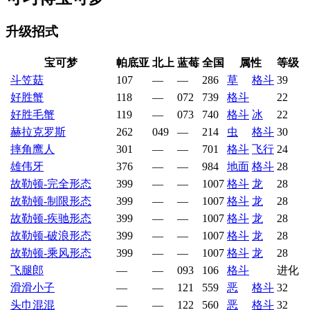
升级招式
宝可梦
帕底亚
北上
蓝莓
全国
属性
等级
斗笠菇
107
—
—
286
草
格斗
39
好胜蟹
118
—
072
739
格斗
22
好胜毛蟹
119
—
073
740
格斗
冰
22
赫拉克罗斯
262
049
—
214
虫
格斗
30
摔角鹰人
301
—
—
701
格斗
飞行
24
雄伟牙
376
—
—
984
地面
格斗
28
故勒顿-完全形态
399
—
—
1007
格斗
龙
28
故勒顿-制限形态
399
—
—
1007
格斗
龙
28
故勒顿-疾驰形态
399
—
—
1007
格斗
龙
28
故勒顿-破浪形态
399
—
—
1007
格斗
龙
28
故勒顿-乘风形态
399
—
—
1007
格斗
龙
28
飞腿郎
—
—
093
106
格斗
进化
滑滑小子
—
—
121
559
恶
格斗
32
头巾混混
—
—
122
560
恶
格斗
32