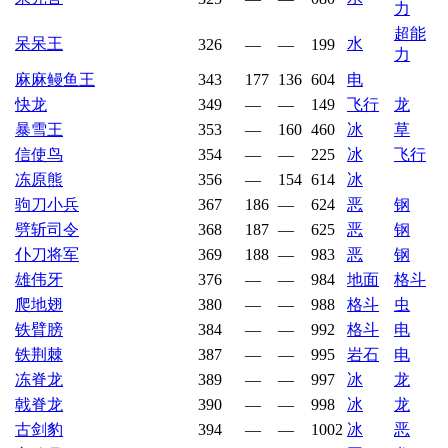
力
超能
呆呆王
水
326
—
—
199
力
麻麻鳗鱼王
343
177
136
604
电
快龙
349
—
—
149
飞行
龙
暴雪王
353
—
160
460
冰
草
信使鸟
354
—
—
225
冰
飞行
冻原熊
356
—
154
614
冰
驹刀小兵
367
186
—
624
恶
钢
劈斩司令
368
187
—
625
恶
钢
仆刀将军
369
188
—
983
恶
钢
雄伟牙
376
—
—
984
地面
格斗
爬地翅
380
—
—
988
格斗
虫
铁臂膀
384
—
—
992
格斗
电
铁荆棘
387
—
—
995
岩石
电
冻脊龙
389
—
—
997
冰
龙
戟脊龙
390
—
—
998
冰
龙
古剑豹
394
—
—
1002
冰
恶