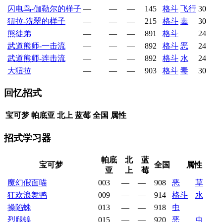
闪电鸟-伽勒尔的样子
—
—
—
145
格斗
飞行
30
狃拉-洗翠的样子
—
—
—
215
格斗
毒
30
熊徒弟
—
—
—
891
格斗
24
武道熊师-一击流
—
—
—
892
格斗
恶
24
武道熊师-连击流
—
—
—
892
格斗
水
24
大狃拉
—
—
—
903
格斗
毒
30
回忆招式
宝可梦
帕底亚
北上
蓝莓
全国
属性
招式学习器
帕底
北
蓝
宝可梦
全国
属性
亚
上
莓
魔幻假面喵
003
—
—
908
恶
草
狂欢浪舞鸭
009
—
—
914
格斗
水
操陷蛛
013
—
—
918
虫
烈腿蝗
015
—
—
920
恶
虫