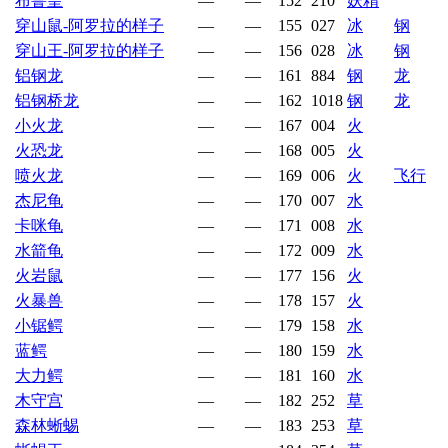
布鲁皇
—
—
152
210
妖精
穿山鼠-阿罗拉的样子
—
—
155
027
冰
钢
穿山王-阿罗拉的样子
—
—
156
028
冰
钢
铝钢龙
—
—
161
884
钢
龙
铝钢桥龙
—
—
162
1018
钢
龙
小火龙
—
—
167
004
火
火恐龙
—
—
168
005
火
喷火龙
—
—
169
006
火
飞行
杰尼龟
—
—
170
007
水
卡咪龟
—
—
171
008
水
水箭龟
—
—
172
009
水
火岩鼠
—
—
177
156
火
火暴兽
—
—
178
157
火
小锯鳄
—
—
179
158
水
蓝鳄
—
—
180
159
水
大力鳄
—
—
181
160
水
木守宫
—
—
182
252
草
森林蜥蜴
—
—
183
253
草