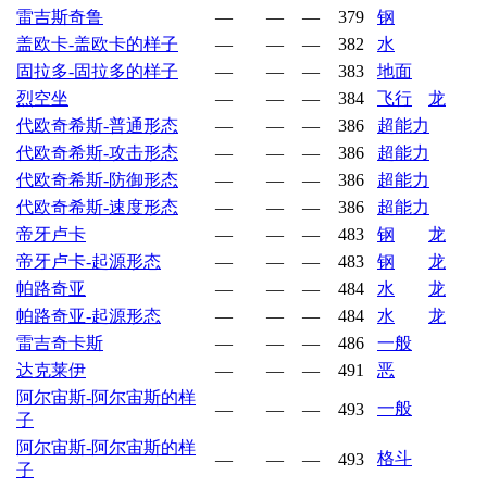
雷吉斯奇鲁
—
—
—
379
钢
盖欧卡-盖欧卡的样子
—
—
—
382
水
固拉多-固拉多的样子
—
—
—
383
地面
烈空坐
—
—
—
384
飞行
龙
代欧奇希斯-普通形态
—
—
—
386
超能力
代欧奇希斯-攻击形态
—
—
—
386
超能力
代欧奇希斯-防御形态
—
—
—
386
超能力
代欧奇希斯-速度形态
—
—
—
386
超能力
帝牙卢卡
—
—
—
483
钢
龙
帝牙卢卡-起源形态
—
—
—
483
钢
龙
帕路奇亚
—
—
—
484
水
龙
帕路奇亚-起源形态
—
—
—
484
水
龙
雷吉奇卡斯
—
—
—
486
一般
达克莱伊
—
—
—
491
恶
阿尔宙斯-阿尔宙斯的样
一般
—
—
—
493
子
阿尔宙斯-阿尔宙斯的样
格斗
—
—
—
493
子