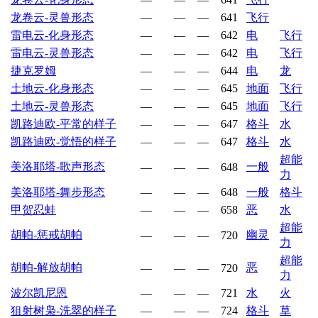
龙卷云-灵兽形态
—
—
—
641
飞行
雷电云-化身形态
—
—
—
642
电
飞行
雷电云-灵兽形态
—
—
—
642
电
飞行
捷克罗姆
—
—
—
644
电
龙
土地云-化身形态
—
—
—
645
地面
飞行
土地云-灵兽形态
—
—
—
645
地面
飞行
凯路迪欧-平常的样子
—
—
—
647
格斗
水
凯路迪欧-觉悟的样子
—
—
—
647
格斗
水
超能
美洛耶塔-歌声形态
一般
—
—
—
648
力
美洛耶塔-舞步形态
—
—
—
648
一般
格斗
甲贺忍蛙
—
—
—
658
恶
水
超能
胡帕-惩戒胡帕
幽灵
—
—
—
720
力
超能
胡帕-解放胡帕
恶
—
—
—
720
力
波尔凯尼恩
—
—
—
721
水
火
狙射树枭-洗翠的样子
—
—
—
724
格斗
草