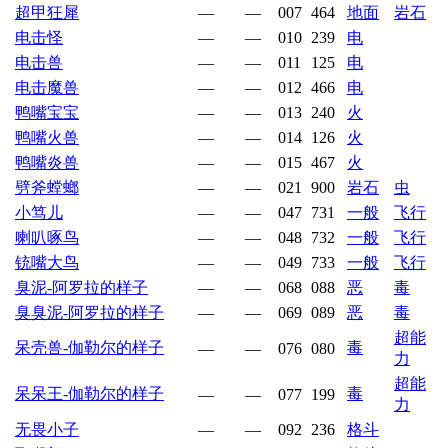
超甲狂犀
—
—
007
464
地面
岩石
电击怪
—
—
010
239
电
电击兽
—
—
011
125
电
电击魔兽
—
—
012
466
电
鸭嘴宝宝
—
—
013
240
火
鸭嘴火兽
—
—
014
126
火
鸭嘴炎兽
—
—
015
467
火
劈斧螳螂
—
—
021
900
岩石
虫
小笃儿
—
—
047
731
一般
飞行
喇叭啄鸟
—
—
048
732
一般
飞行
铳嘴大鸟
—
—
049
733
一般
飞行
臭泥-阿罗拉的样子
—
—
068
088
恶
毒
臭臭泥-阿罗拉的样子
—
—
069
089
恶
毒
超能
呆壳兽-伽勒尔的样子
毒
—
—
076
080
力
超能
呆呆王-伽勒尔的样子
毒
—
—
077
199
力
无畏小子
—
—
092
236
格斗