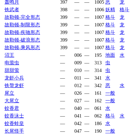
轰鸣月
397
—
—
1005
恶
龙
铁武者
398
—
—
1006
妖精
格斗
故勒顿-完全形态
399
—
—
1007
格斗
龙
故勒顿-制限形态
399
—
—
1007
格斗
龙
故勒顿-疾驰形态
399
—
—
1007
格斗
龙
故勒顿-破浪形态
399
—
—
1007
格斗
龙
故勒顿-乘风形态
399
—
—
1007
格斗
龙
沼王
—
006
—
195
地面
水
电萤虫
—
009
—
313
虫
甜甜萤
—
010
—
314
虫
龙虾小兵
—
011
—
341
水
铁螯龙虾
—
012
—
342
恶
水
尾立
—
026
—
161
一般
大尾立
—
027
—
162
一般
蚊香君
—
040
—
061
水
蚊香泳士
—
041
—
062
格斗
水
蚊香蛙皇
—
042
—
186
水
长尾怪手
—
047
—
190
一般