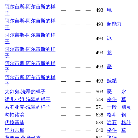
阿尔宙斯-阿尔宙斯的样
电
—
—
—
493
子
阿尔宙斯-阿尔宙斯的样
超能力
—
—
—
493
子
阿尔宙斯-阿尔宙斯的样
冰
—
—
—
493
子
阿尔宙斯-阿尔宙斯的样
龙
—
—
—
493
子
阿尔宙斯-阿尔宙斯的样
恶
—
—
—
493
子
阿尔宙斯-阿尔宙斯的样
妖精
—
—
—
493
子
大剑鬼-洗翠的样子
—
—
—
503
恶
水
裙儿小姐-洗翠的样子
—
—
—
549
格斗
草
索罗亚克-洗翠的样子
—
—
—
571
一般
幽灵
勾帕路翁
—
—
—
638
格斗
钢
代拉基翁
—
—
—
639
岩石
格斗
毕力吉翁
—
—
—
640
格斗
草
龙卷云-化身形态
—
—
—
641
飞行