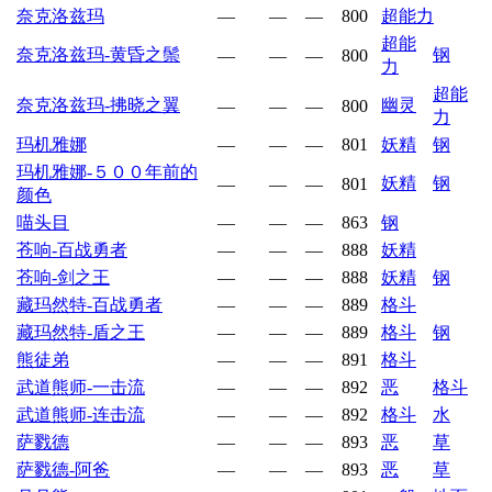
奈克洛兹玛
—
—
—
800
超能力
超能
奈克洛兹玛-黄昏之鬃
钢
—
—
—
800
力
超能
奈克洛兹玛-拂晓之翼
幽灵
—
—
—
800
力
玛机雅娜
—
—
—
801
妖精
钢
玛机雅娜-５００年前的
妖精
钢
—
—
—
801
颜色
喵头目
—
—
—
863
钢
苍响-百战勇者
—
—
—
888
妖精
苍响-剑之王
—
—
—
888
妖精
钢
藏玛然特-百战勇者
—
—
—
889
格斗
藏玛然特-盾之王
—
—
—
889
格斗
钢
熊徒弟
—
—
—
891
格斗
武道熊师-一击流
—
—
—
892
恶
格斗
武道熊师-连击流
—
—
—
892
格斗
水
萨戮德
—
—
—
893
恶
草
萨戮德-阿爸
—
—
—
893
恶
草