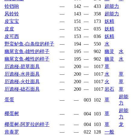
铃铛响
—
142
—
433
超能力
风铃铃
—
143
—
358
超能力
皮宝宝
—
151
—
173
妖精
皮皮
—
152
—
035
妖精
皮可西
—
153
—
036
妖精
野蛮鲈鱼-白条纹的样子
—
194
—
550
水
幽尾玄鱼-雄性的样子
—
195
—
902
幽灵
水
幽尾玄鱼-雌性的样子
—
195
—
902
幽灵
水
厄诡椪-碧草面具
—
200
—
1017
草
厄诡椪-水井面具
—
200
—
1017
水
草
厄诡椪-火灶面具
—
200
—
1017
火
草
厄诡椪-础石面具
—
200
—
1017
岩石
草
超能
蛋蛋
草
—
—
003
102
力
超能
椰蛋树
草
—
—
004
103
力
椰蛋树-阿罗拉的样子
—
—
004
103
草
龙
肯泰罗
—
—
022
128
一般