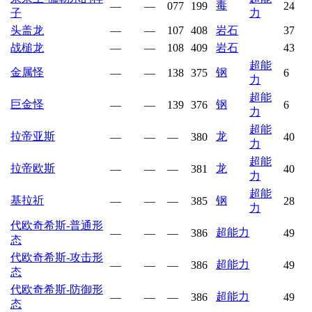
毒
—
—
077
199
24
子
力
头盖龙
—
—
107
408
岩石
37
战槌龙
—
—
108
409
岩石
43
超能
金属怪
钢
—
—
138
375
6
力
超能
巨金怪
钢
—
—
139
376
6
力
超能
拉帝亚斯
龙
—
—
—
380
40
力
超能
拉帝欧斯
龙
—
—
—
381
40
力
超能
基拉祈
钢
—
—
—
385
28
力
代欧奇希斯-普通形
超能力
—
—
—
386
49
态
代欧奇希斯-攻击形
超能力
—
—
—
386
49
态
代欧奇希斯-防御形
超能力
—
—
—
386
49
态