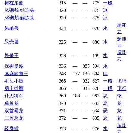
树枕尾熊
315
—
—
775
一般
冰砌鹅-结冻头
320
—
—
875
冰
冰砌鹅-解冻头
320
—
—
875
冰
超能
呆呆兽
水
324
—
—
079
力
超能
呆壳兽
水
325
—
—
080
力
超能
呆呆王
水
326
—
—
199
力
保姆曼波
336
—
085
594
水
麻麻鳗鱼王
343
177
136
604
电
毛头小鹰
365
—
032
627
一般
飞行
勇士雄鹰
366
—
033
628
一般
飞行
仆刀将军
369
188
—
983
恶
钢
单首龙
370
—
—
633
恶
龙
双首暴龙
371
—
—
634
恶
龙
三首恶龙
372
—
—
635
恶
龙
超能
轻身鳕
水
373
—
—
976
力