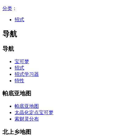
分类
：​
招式
导航
导航
宝可梦
招式
招式学习器
特性
帕底亚地图
帕底亚地图
太晶化定点宝可梦
索财灵分布
北上乡地图