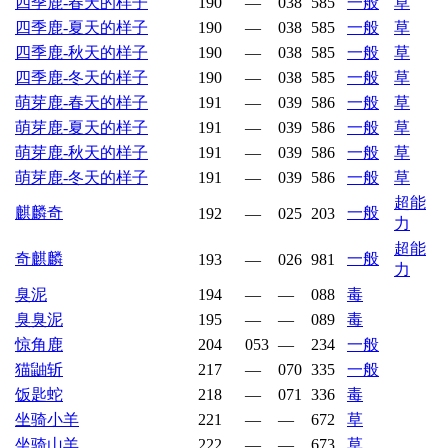
四季鹿-春天的样子
190
—
038
585
一般
草
四季鹿-夏天的样子
190
—
038
585
一般
草
四季鹿-秋天的样子
190
—
038
585
一般
草
四季鹿-冬天的样子
190
—
038
585
一般
草
萌芽鹿-春天的样子
191
—
039
586
一般
草
萌芽鹿-夏天的样子
191
—
039
586
一般
草
萌芽鹿-秋天的样子
191
—
039
586
一般
草
萌芽鹿-冬天的样子
191
—
039
586
一般
草
超能
麒麟奇
一般
192
—
025
203
力
超能
奇麒麟
一般
193
—
026
981
力
臭泥
194
—
—
088
毒
臭臭泥
195
—
—
089
毒
惊角鹿
204
053
—
234
一般
猫鼬斩
217
—
070
335
一般
饭匙蛇
218
—
071
336
毒
坐骑小羊
221
—
—
672
草
坐骑山羊
222
—
—
673
草