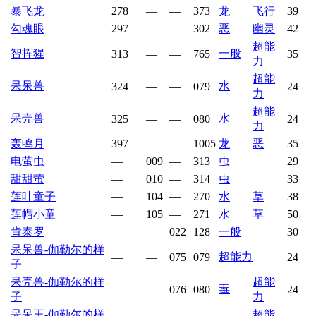
暴飞龙
278
—
—
373
龙
飞行
39
勾魂眼
297
—
—
302
恶
幽灵
42
超能
智挥猩
一般
313
—
—
765
35
力
超能
呆呆兽
水
324
—
—
079
24
力
超能
呆壳兽
水
325
—
—
080
24
力
轰鸣月
397
—
—
1005
龙
恶
35
电萤虫
—
009
—
313
虫
29
甜甜萤
—
010
—
314
虫
33
莲叶童子
—
104
—
270
水
草
38
莲帽小童
—
105
—
271
水
草
50
肯泰罗
—
—
022
128
一般
30
呆呆兽-伽勒尔的样
超能力
—
—
075
079
24
子
呆壳兽-伽勒尔的样
超能
毒
—
—
076
080
24
子
力
呆呆王-伽勒尔的样
超能