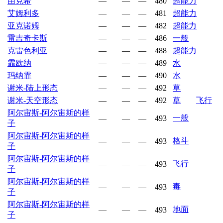
由克希
—
—
—
480
超能力
艾姆利多
—
—
—
481
超能力
亚克诺姆
—
—
—
482
超能力
雷吉奇卡斯
—
—
—
486
一般
克雷色利亚
—
—
—
488
超能力
霏欧纳
—
—
—
489
水
玛纳霏
—
—
—
490
水
谢米-陆上形态
—
—
—
492
草
谢米-天空形态
—
—
—
492
草
飞行
阿尔宙斯-阿尔宙斯的样
一般
—
—
—
493
子
阿尔宙斯-阿尔宙斯的样
格斗
—
—
—
493
子
阿尔宙斯-阿尔宙斯的样
飞行
—
—
—
493
子
阿尔宙斯-阿尔宙斯的样
毒
—
—
—
493
子
阿尔宙斯-阿尔宙斯的样
地面
—
—
—
493
子