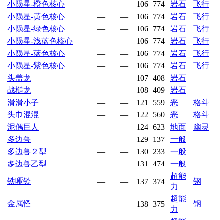
小陨星-橙色核心
—
—
106
774
岩石
飞行
小陨星-黄色核心
—
—
106
774
岩石
飞行
小陨星-绿色核心
—
—
106
774
岩石
飞行
小陨星-浅蓝色核心
—
—
106
774
岩石
飞行
小陨星-蓝色核心
—
—
106
774
岩石
飞行
小陨星-紫色核心
—
—
106
774
岩石
飞行
头盖龙
—
—
107
408
岩石
战槌龙
—
—
108
409
岩石
滑滑小子
—
—
121
559
恶
格斗
头巾混混
—
—
122
560
恶
格斗
泥偶巨人
—
—
124
623
地面
幽灵
多边兽
—
—
129
137
一般
多边兽２型
—
—
130
233
一般
多边兽乙型
—
—
131
474
一般
超能
铁哑铃
钢
—
—
137
374
力
超能
金属怪
钢
—
—
138
375
力