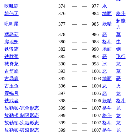
吃吼霸
374
—
—
977
水
雄伟牙
376
—
—
984
地面
格斗
超能
吼叫尾
妖精
377
—
—
985
力
猛恶菇
378
—
—
986
恶
草
爬地翅
380
—
—
988
格斗
虫
铁辙迹
382
—
—
990
地面
钢
铁脖颈
385
—
—
993
恶
飞行
戟脊龙
390
—
—
998
冰
龙
古简蜗
393
—
—
1001
恶
草
古鼎鹿
395
—
—
1003
地面
恶
古玉鱼
396
—
—
1004
恶
火
轰鸣月
397
—
—
1005
恶
龙
铁武者
398
—
—
1006
妖精
格斗
故勒顿-完全形态
399
—
—
1007
格斗
龙
故勒顿-制限形态
399
—
—
1007
格斗
龙
故勒顿-疾驰形态
399
—
—
1007
格斗
龙
故勒顿-破浪形态
399
—
—
1007
格斗
龙