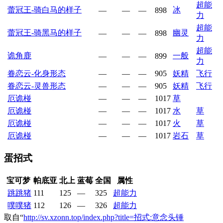
超能
蕾冠王-骑白马的样子
冰
—
—
—
898
力
超能
蕾冠王-骑黑马的样子
幽灵
—
—
—
898
力
超能
诡角鹿
一般
—
—
—
899
力
眷恋云-化身形态
—
—
—
905
妖精
飞行
眷恋云-灵兽形态
—
—
—
905
妖精
飞行
厄诡椪
—
—
—
1017
草
厄诡椪
—
—
—
1017
水
草
厄诡椪
—
—
—
1017
火
草
厄诡椪
—
—
—
1017
岩石
草
蛋招式
宝可梦
帕底亚
北上
蓝莓
全国
属性
跳跳猪
111
125
—
325
超能力
噗噗猪
112
126
—
326
超能力
取自“
http://sv.xzonn.top/index.php?title=招式:意念头锤