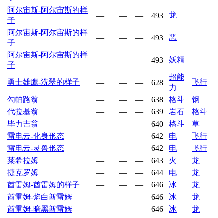
阿尔宙斯-阿尔宙斯的样
龙
—
—
—
493
子
阿尔宙斯-阿尔宙斯的样
恶
—
—
—
493
子
阿尔宙斯-阿尔宙斯的样
妖精
—
—
—
493
子
超能
勇士雄鹰-洗翠的样子
飞行
—
—
—
628
力
勾帕路翁
—
—
—
638
格斗
钢
代拉基翁
—
—
—
639
岩石
格斗
毕力吉翁
—
—
—
640
格斗
草
雷电云-化身形态
—
—
—
642
电
飞行
雷电云-灵兽形态
—
—
—
642
电
飞行
莱希拉姆
—
—
—
643
火
龙
捷克罗姆
—
—
—
644
电
龙
酋雷姆-酋雷姆的样子
—
—
—
646
冰
龙
酋雷姆-焰白酋雷姆
—
—
—
646
冰
龙
酋雷姆-暗黑酋雷姆
—
—
—
646
冰
龙