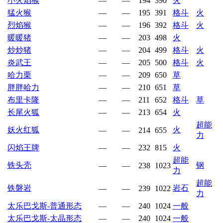
小火焰猴
—
—
194
390
火
猛火猴
—
—
195
391
格斗
火
烈焰猴
—
—
196
392
格斗
火
暖暖猪
—
—
203
498
火
炒炒猪
—
—
204
499
格斗
火
炎武王
—
—
205
500
格斗
火
哈力栗
—
—
209
650
草
胖胖哈力
—
—
210
651
草
布里卡隆
—
—
211
652
格斗
草
长尾火狐
—
—
213
654
火
超能
妖火红狐
火
—
—
214
655
力
闪焰王牌
—
—
232
815
火
超能
铁头壳
钢
—
—
238
1023
力
超能
铁磐岩
岩石
—
—
239
1022
力
太乐巴戈斯-普通形态
—
—
240
1024
一般
太乐巴戈斯-太晶形态
—
—
240
1024
一般