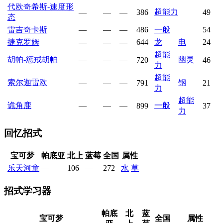
代欧奇希斯-速度形
超能力
—
—
—
386
49
态
雷吉奇卡斯
—
—
—
486
一般
54
捷克罗姆
—
—
—
644
龙
电
24
超能
胡帕-惩戒胡帕
幽灵
—
—
—
720
46
力
超能
索尔迦雷欧
钢
—
—
—
791
21
力
超能
诡角鹿
一般
—
—
—
899
37
力
回忆招式
宝可梦
帕底亚
北上
蓝莓
全国
属性
乐天河童
—
106
—
272
水
草
招式学习器
帕底
北
蓝
宝可梦
全国
属性