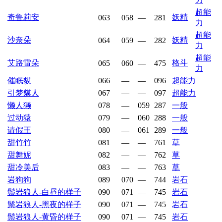
超能
奇鲁莉安
妖精
063
058
—
281
力
超能
沙奈朵
妖精
064
059
—
282
力
超能
艾路雷朵
格斗
065
060
—
475
力
催眠貘
066
—
—
096
超能力
引梦貘人
067
—
—
097
超能力
懒人獭
078
—
059
287
一般
过动猿
079
—
060
288
一般
请假王
080
—
061
289
一般
甜竹竹
081
—
—
761
草
甜舞妮
082
—
—
762
草
甜冷美后
083
—
—
763
草
岩狗狗
089
070
—
744
岩石
鬃岩狼人-白昼的样子
090
071
—
745
岩石
鬃岩狼人-黑夜的样子
090
071
—
745
岩石
鬃岩狼人-黄昏的样子
090
071
—
745
岩石