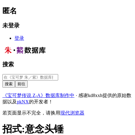
匿名
未登录
登录
搜索
《宝可梦传说 Z-A》数据库制作中
· 感谢kd8xxh提供的原始数
据以及
pkNX
的开发者！
若页面显示不完全，请换用
现代浏览器
招式
:
意念头锤