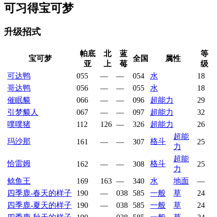
可习得宝可梦
升级招式
帕底
北
蓝
等
宝可梦
全国
属性
亚
上
莓
级
可达鸭
055
—
—
054
水
18
哥达鸭
056
—
—
055
水
18
催眠貘
066
—
—
096
超能力
29
引梦貘人
067
—
—
097
超能力
32
噗噗猪
112
126
—
326
超能力
26
超能
玛沙那
格斗
161
—
—
307
25
力
超能
恰雷姆
格斗
162
—
—
308
25
力
鲶鱼王
169
163
—
340
水
地面
—
四季鹿-春天的样子
190
—
038
585
一般
草
24
四季鹿-夏天的样子
190
—
038
585
一般
草
24