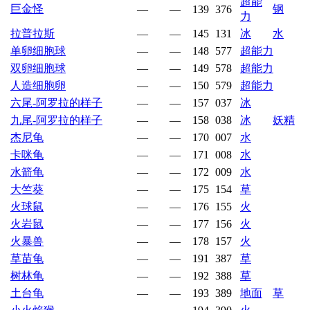
超能
巨金怪
钢
—
—
139
376
力
拉普拉斯
—
—
145
131
冰
水
单卵细胞球
—
—
148
577
超能力
双卵细胞球
—
—
149
578
超能力
人造细胞卵
—
—
150
579
超能力
六尾-阿罗拉的样子
—
—
157
037
冰
九尾-阿罗拉的样子
—
—
158
038
冰
妖精
杰尼龟
—
—
170
007
水
卡咪龟
—
—
171
008
水
水箭龟
—
—
172
009
水
大竺葵
—
—
175
154
草
火球鼠
—
—
176
155
火
火岩鼠
—
—
177
156
火
火暴兽
—
—
178
157
火
草苗龟
—
—
191
387
草
树林龟
—
—
192
388
草
土台龟
—
—
193
389
地面
草