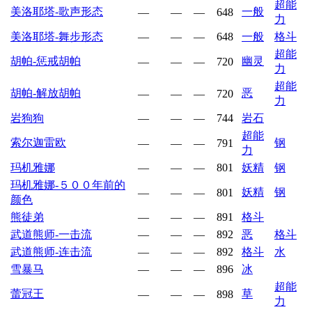
超能
美洛耶塔-歌声形态
一般
—
—
—
648
力
美洛耶塔-舞步形态
—
—
—
648
一般
格斗
超能
胡帕-惩戒胡帕
幽灵
—
—
—
720
力
超能
胡帕-解放胡帕
恶
—
—
—
720
力
岩狗狗
—
—
—
744
岩石
超能
索尔迦雷欧
钢
—
—
—
791
力
玛机雅娜
—
—
—
801
妖精
钢
玛机雅娜-５００年前的
妖精
钢
—
—
—
801
颜色
熊徒弟
—
—
—
891
格斗
武道熊师-一击流
—
—
—
892
恶
格斗
武道熊师-连击流
—
—
—
892
格斗
水
雪暴马
—
—
—
896
冰
超能
蕾冠王
草
—
—
—
898
力