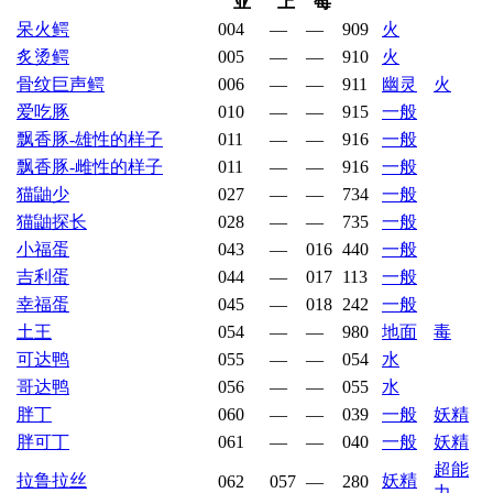
亚
上
莓
呆火鳄
004
—
—
909
火
炙烫鳄
005
—
—
910
火
骨纹巨声鳄
006
—
—
911
幽灵
火
爱吃豚
010
—
—
915
一般
飘香豚-雄性的样子
011
—
—
916
一般
飘香豚-雌性的样子
011
—
—
916
一般
猫鼬少
027
—
—
734
一般
猫鼬探长
028
—
—
735
一般
小福蛋
043
—
016
440
一般
吉利蛋
044
—
017
113
一般
幸福蛋
045
—
018
242
一般
土王
054
—
—
980
地面
毒
可达鸭
055
—
—
054
水
哥达鸭
056
—
—
055
水
胖丁
060
—
—
039
一般
妖精
胖可丁
061
—
—
040
一般
妖精
超能
拉鲁拉丝
妖精
062
057
—
280
力