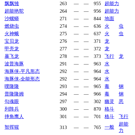
飘飘雏
263
—
—
955
超能力
超能艳鸵
264
—
—
956
超能力
沙螺蟒
271
—
—
844
地面
燃烧虫
274
—
—
636
火
虫
火神蛾
275
—
—
637
火
虫
宝贝龙
276
—
—
371
龙
甲壳龙
277
—
—
372
龙
暴飞龙
278
—
—
373
飞行
龙
波普海豚
291
—
—
963
水
海豚侠-平凡形态
292
—
—
964
水
海豚侠-全能形态
292
—
—
964
水
噗隆隆
293
—
—
965
毒
钢
普隆隆姆
294
—
—
966
毒
钢
勾魂眼
297
—
—
302
幽灵
恶
列阵兵
300
—
—
870
格斗
摔角鹰人
301
—
—
701
格斗
飞行
超能
智挥猩
一般
313
—
—
765
力