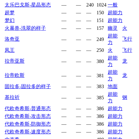
太乐巴戈斯-星晶形态
—
—
240
1024
一般
超梦
—
—
—
150
超能力
梦幻
—
—
—
151
超能力
火暴兽-洗翠的样子
—
—
—
157
幽灵
火
超能
洛奇亚
飞行
—
—
—
249
力
凤王
—
—
—
250
火
飞行
超能
拉帝亚斯
龙
—
—
—
380
力
超能
拉帝欧斯
龙
—
—
—
381
力
固拉多-固拉多的样子
—
—
—
383
地面
超能
基拉祈
钢
—
—
—
385
力
代欧奇希斯-普通形态
—
—
—
386
超能力
代欧奇希斯-攻击形态
—
—
—
386
超能力
代欧奇希斯-防御形态
—
—
—
386
超能力
代欧奇希斯-速度形态
—
—
—
386
超能力