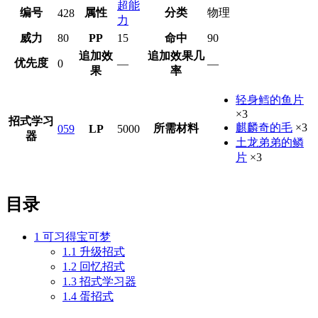
超能
编号
属性
分类
物理
428
力
威力
80
PP
15
命中
90
追加效
追加效果几
优先度
0
—
—
果
率
轻身鳕的鱼片
×3
招式学习
麒麟奇的毛
×3
所需材料
059
LP
5000
器
土龙弟弟的鳞
片
×3
目录
1
可习得宝可梦
1.1
升级招式
1.2
回忆招式
1.3
招式学习器
1.4
蛋招式