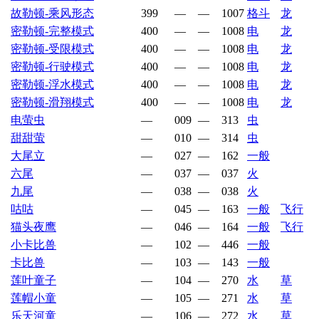
故勒顿-乘风形态
399
—
—
1007
格斗
龙
密勒顿-完整模式
400
—
—
1008
电
龙
密勒顿-受限模式
400
—
—
1008
电
龙
密勒顿-行驶模式
400
—
—
1008
电
龙
密勒顿-浮水模式
400
—
—
1008
电
龙
密勒顿-滑翔模式
400
—
—
1008
电
龙
电萤虫
—
009
—
313
虫
甜甜萤
—
010
—
314
虫
大尾立
—
027
—
162
一般
六尾
—
037
—
037
火
九尾
—
038
—
038
火
咕咕
—
045
—
163
一般
飞行
猫头夜鹰
—
046
—
164
一般
飞行
小卡比兽
—
102
—
446
一般
卡比兽
—
103
—
143
一般
莲叶童子
—
104
—
270
水
草
莲帽小童
—
105
—
271
水
草
乐天河童
—
106
—
272
水
草