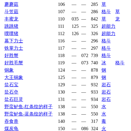
蘑蘑菇
106
—
—
285
草
斗笠菇
107
—
—
286
格斗
草
丰蜜龙
110
035
—
842
草
龙
跳跳猪
111
125
—
325
超能力
噗噗猪
112
126
—
326
超能力
幕下力士
116
—
—
296
格斗
铁掌力士
117
—
—
297
格斗
好胜蟹
118
—
072
739
格斗
好胜毛蟹
119
—
073
740
冰
格斗
铜象
124
—
—
878
钢
大王铜象
125
—
—
879
钢
盐石宝
129
—
—
932
岩石
盐石垒
130
—
—
933
岩石
盐石巨灵
131
—
—
934
岩石
野蛮鲈鱼-红条纹的样子
138
—
—
550
水
野蛮鲈鱼-蓝条纹的样子
138
—
—
550
水
吞食兽
140
—
—
317
毒
煤炭龟
150
—
086
324
火