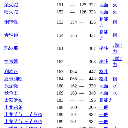
呆火驼
151
—
125
322
地面
火
喷火驼
152
—
126
323
地面
火
超能
铜镜怪
钢
153
154
—
436
力
超能
青铜钟
钢
154
155
—
437
力
超能
玛沙那
格斗
161
—
—
307
力
超能
恰雷姆
格斗
162
—
—
308
力
利欧路
163
064
—
447
格斗
路卡利欧
164
065
—
448
格斗
钢
泥泥鳅
168
162
—
339
地面
水
鲶鱼王
169
163
—
340
地面
水
太阳伊布
183
—
—
196
超能力
土龙弟弟
188
160
—
206
一般
土龙节节-二节形态
189
161
—
982
一般
土龙节节-三节形态
189
161
—
982
一般