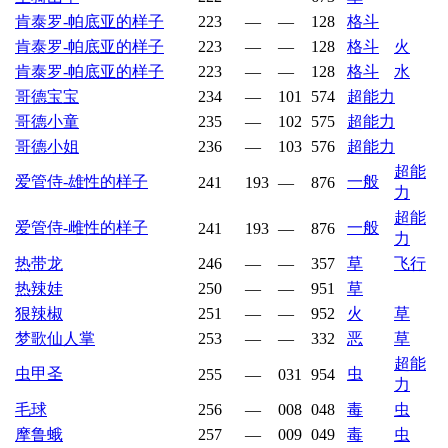
肯泰罗-帕底亚的样子
223
—
—
128
格斗
肯泰罗-帕底亚的样子
223
—
—
128
格斗
火
肯泰罗-帕底亚的样子
223
—
—
128
格斗
水
哥德宝宝
234
—
101
574
超能力
哥德小童
235
—
102
575
超能力
哥德小姐
236
—
103
576
超能力
超能
爱管侍-雄性的样子
一般
241
193
—
876
力
超能
爱管侍-雌性的样子
一般
241
193
—
876
力
热带龙
246
—
—
357
草
飞行
热辣娃
250
—
—
951
草
狠辣椒
251
—
—
952
火
草
梦歌仙人掌
253
—
—
332
恶
草
超能
虫甲圣
虫
255
—
031
954
力
毛球
256
—
008
048
毒
虫
摩鲁蛾
257
—
009
049
毒
虫