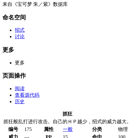
来自《宝可梦 朱／紫》数据库
命名空间
招式
讨论
更多
更多
页面操作
阅读
查看源代码
历史
抓狂
抓狂般乱打进行攻击。自己的ＨＰ越少，招式的威力越大。
编号
175
属性
一般
分类
物理
威力
—
PP
15
命中
100