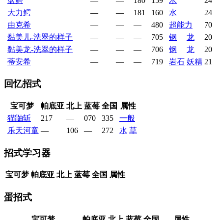
蓝鳄
—
—
180
159
水
24
大力鳄
—
—
181
160
水
24
由克希
—
—
—
480
超能力
70
黏美儿-洗翠的样子
—
—
—
705
钢
龙
20
黏美龙-洗翠的样子
—
—
—
706
钢
龙
20
蒂安希
—
—
—
719
岩石
妖精
21
回忆招式
宝可梦
帕底亚
北上
蓝莓
全国
属性
猫鼬斩
217
—
070
335
一般
乐天河童
—
106
—
272
水
草
招式学习器
宝可梦
帕底亚
北上
蓝莓
全国
属性
蛋招式
宝可梦
帕底亚
北上
蓝莓
全国
属性