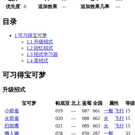
优先度
0
追加效果
—
追加效果几率
—
目录
1
可习得宝可梦
1.1
升级招式
1.2
回忆招式
1.3
招式学习器
1.4
蛋招式
可习得宝可梦
升级招式
宝可梦
帕底亚
北上
蓝莓
全国
属性
等级
小箭雀
019
—
087
661
一般
飞行
15
火箭雀
020
—
088
662
火
飞行
15
烈箭鹰
021
—
089
663
火
飞行
15
懒人獭
078
—
059
287
一般
33