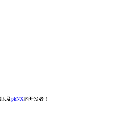
据以及
pkNX
的开发者！