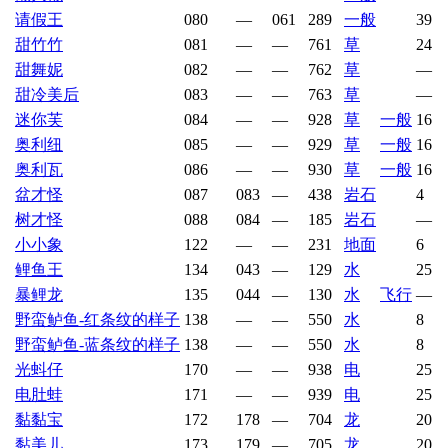
请假王
080
—
061
289
一般
39
甜竹竹
081
—
—
761
草
24
甜舞妮
082
—
—
762
草
—
甜冷美后
083
—
—
763
草
—
迷你芙
084
—
—
928
草
一般
16
奥利纽
085
—
—
929
草
一般
16
奥利瓦
086
—
—
930
草
一般
16
盆才怪
087
083
—
438
岩石
4
树才怪
088
084
—
185
岩石
—
小小象
122
—
—
231
地面
6
鲤鱼王
134
043
—
129
水
25
暴鲤龙
135
044
—
130
水
飞行
—
野蛮鲈鱼-红条纹的样子
138
—
—
550
水
8
野蛮鲈鱼-蓝条纹的样子
138
—
—
550
水
8
光蚪仔
170
—
—
938
电
25
电肚蛙
171
—
—
939
电
25
黏黏宝
172
178
—
704
龙
20
黏美儿
173
179
—
705
龙
20