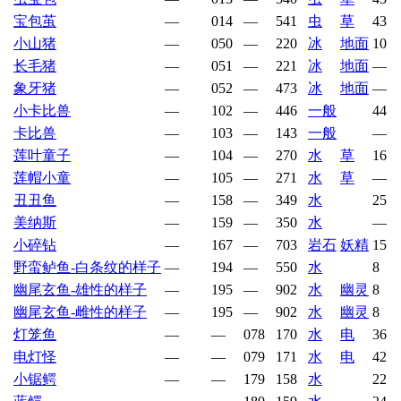
宝包茧
—
014
—
541
虫
草
43
小山猪
—
050
—
220
冰
地面
10
长毛猪
—
051
—
221
冰
地面
—
象牙猪
—
052
—
473
冰
地面
—
小卡比兽
—
102
—
446
一般
44
卡比兽
—
103
—
143
一般
—
莲叶童子
—
104
—
270
水
草
16
莲帽小童
—
105
—
271
水
草
—
丑丑鱼
—
158
—
349
水
25
美纳斯
—
159
—
350
水
—
小碎钻
—
167
—
703
岩石
妖精
15
野蛮鲈鱼-白条纹的样子
—
194
—
550
水
8
幽尾玄鱼-雄性的样子
—
195
—
902
水
幽灵
8
幽尾玄鱼-雌性的样子
—
195
—
902
水
幽灵
8
灯笼鱼
—
—
078
170
水
电
36
电灯怪
—
—
079
171
水
电
42
小锯鳄
—
—
179
158
水
22