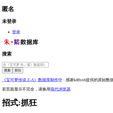
匿名
未登录
登录
搜索
《宝可梦传说 Z-A》数据库制作中
· 感谢kd8xxh提供的原始数
若页面显示不完全，请换用
现代浏览器
招式
:
抓狂