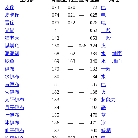
皮丘
073
020
—
172
电
皮卡丘
074
021
—
025
电
雷丘
075
022
—
026
电
喵喵
141
—
—
052
一般
猫老大
142
—
—
053
一般
煤炭龟
150
—
086
324
火
泥泥鳅
168
162
—
339
水
地面
鲶鱼王
169
163
—
340
水
地面
伊布
179
—
—
133
一般
水伊布
180
—
—
134
水
雷伊布
181
—
—
135
电
火伊布
182
—
—
136
火
太阳伊布
183
—
—
196
超能力
月亮伊布
184
—
—
197
恶
叶伊布
185
—
—
470
草
冰伊布
186
—
—
471
冰
仙子伊布
187
—
—
700
妖精