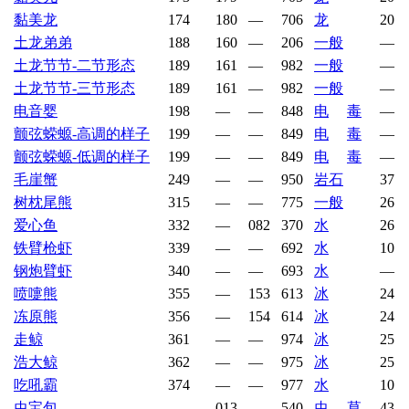
黏美龙
174
180
—
706
龙
20
土龙弟弟
188
160
—
206
一般
—
土龙节节-二节形态
189
161
—
982
一般
—
土龙节节-三节形态
189
161
—
982
一般
—
电音婴
198
—
—
848
电
毒
—
颤弦蝾螈-高调的样子
199
—
—
849
电
毒
—
颤弦蝾螈-低调的样子
199
—
—
849
电
毒
—
毛崖蟹
249
—
—
950
岩石
37
树枕尾熊
315
—
—
775
一般
26
爱心鱼
332
—
082
370
水
26
铁臂枪虾
339
—
—
692
水
10
钢炮臂虾
340
—
—
693
水
—
喷嚏熊
355
—
153
613
冰
24
冻原熊
356
—
154
614
冰
24
走鲸
361
—
—
974
冰
25
浩大鲸
362
—
—
975
冰
25
吃吼霸
374
—
—
977
水
10
虫宝包
—
013
—
540
虫
草
43