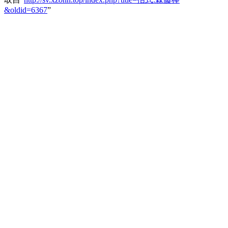
&oldid=6367
”