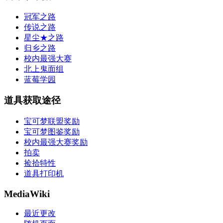
冠军之路
传说之路
星尘★之路
归乡之路
校内最强大赛
北上鬼面组
蓝莓学园
道具获取途径
宝可梦联盟奖励
宝可梦图鉴奖励
校内最强大赛奖励
拍卖
捡拾特性
道具打印机
MediaWiki
最近更改