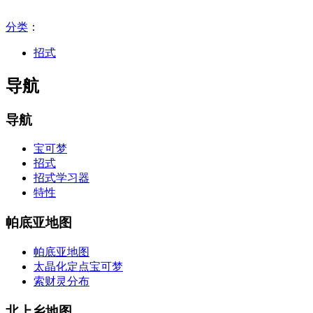
分类
：​
招式
导航
导航
宝可梦
招式
招式学习器
特性
帕底亚地图
帕底亚地图
太晶化定点宝可梦
索财灵分布
北上乡地图