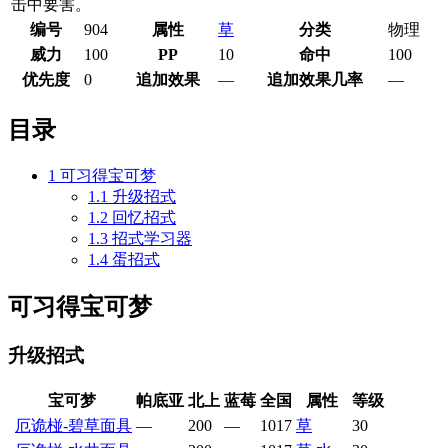
击中要害。
编号
904
属性
草
分类
物理
威力
100
PP
10
命中
100
优先度
0
追加效果
—
追加效果几率
—
目录
1
可习得宝可梦
1.1
升级招式
1.2
回忆招式
1.3
招式学习器
1.4
蛋招式
可习得宝可梦
升级招式
宝可梦
帕底亚
北上
蓝莓
全国
属性
等级
厄诡椪-碧草面具
—
200
—
1017
草
30