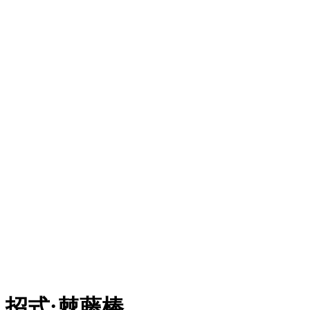
招式
:
棘藤棒