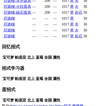
厄诡椪-水井面具
—
200
—
1017
草
水
30
厄诡椪-火灶面具
—
200
—
1017
草
火
30
厄诡椪-础石面具
—
200
—
1017
草
岩石
30
厄诡椪
—
—
—
1017
草
30
厄诡椪
—
—
—
1017
草
水
30
厄诡椪
—
—
—
1017
草
火
30
厄诡椪
—
—
—
1017
草
岩石
30
回忆招式
宝可梦
帕底亚
北上
蓝莓
全国
属性
招式学习器
宝可梦
帕底亚
北上
蓝莓
全国
属性
蛋招式
宝可梦
帕底亚
北上
蓝莓
全国
属性
取自“
http://sv.xzonn.top/index.php?title=招式:棘藤棒