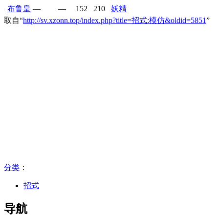
布鲁皇
—
—
152
210
妖精
取自“
http://sv.xzonn.top/index.php?title=招式:模仿&oldid=5851
”
分类
：​
招式
导航