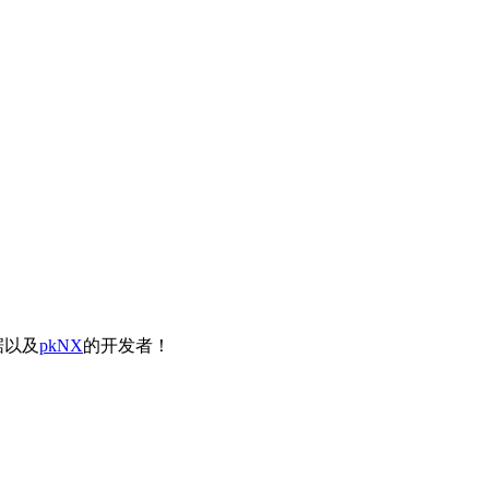
据以及
pkNX
的开发者！