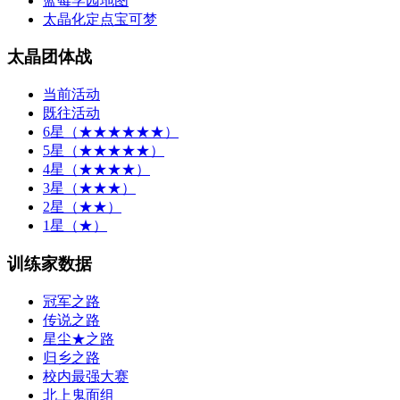
蓝莓学园地图
太晶化定点宝可梦
太晶团体战
当前活动
既往活动
6星（★★★★★★）
5星（★★★★★）
4星（★★★★）
3星（★★★）
2星（★★）
1星（★）
训练家数据
冠军之路
传说之路
星尘★之路
归乡之路
校内最强大赛
北上鬼面组