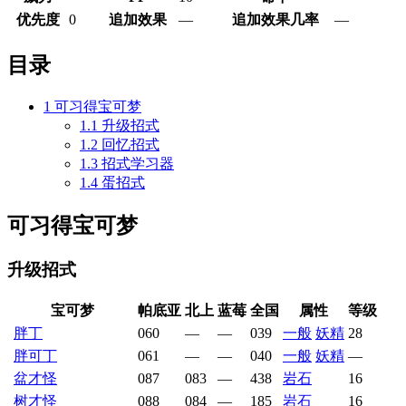
优先度
0
追加效果
—
追加效果几率
—
目录
1
可习得宝可梦
1.1
升级招式
1.2
回忆招式
1.3
招式学习器
1.4
蛋招式
可习得宝可梦
升级招式
宝可梦
帕底亚
北上
蓝莓
全国
属性
等级
胖丁
060
—
—
039
一般
妖精
28
胖可丁
061
—
—
040
一般
妖精
—
盆才怪
087
083
—
438
岩石
16
树才怪
088
084
—
185
岩石
16