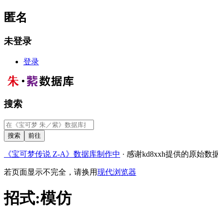
匿名
未登录
登录
搜索
《宝可梦传说 Z-A》数据库制作中
· 感谢kd8xxh提供的原始数
若页面显示不完全，请换用
现代浏览器
招式
:
模仿