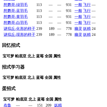
怒鹦哥-绿羽毛
113
—
—
931
一般
飞行
—
怒鹦哥-蓝羽毛
113
—
—
931
一般
飞行
—
怒鹦哥-黄羽毛
113
—
—
931
一般
飞行
—
怒鹦哥-白羽毛
113
—
—
931
一般
飞行
—
谜拟丘-化形的样子
239
189
—
778
幽灵
妖精
24
谜拟丘-现形的样子
239
189
—
778
幽灵
妖精
24
回忆招式
宝可梦
帕底亚
北上
蓝莓
全国
属性
招式学习器
宝可梦
帕底亚
北上
蓝莓
全国
属性
蛋招式
宝可梦
帕底亚
北上
蓝莓
全国
属性
布鲁
—
—
151
209
妖精