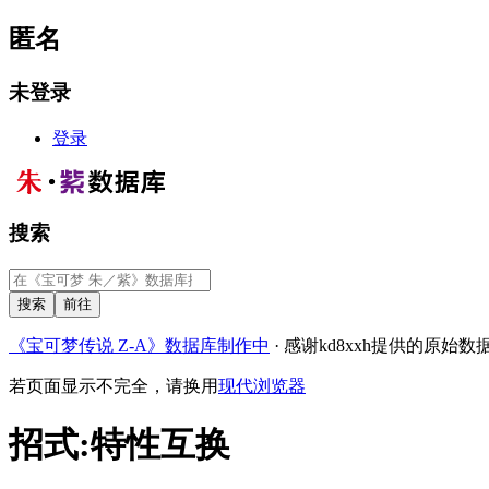
匿名
未登录
登录
搜索
《宝可梦传说 Z-A》数据库制作中
· 感谢kd8xxh提供的原始数
若页面显示不完全，请换用
现代浏览器
招式
:
特性互换