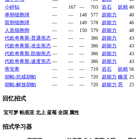
小碎钻
—
167
—
703
岩石
妖精
40
单卵细胞球
—
—
148
577
超能力
40
双卵细胞球
—
—
149
578
超能力
46
人造细胞卵
—
—
150
579
超能力
48
代欧奇希斯-普通形态
—
—
—
386
超能力
43
代欧奇希斯-攻击形态
—
—
—
386
超能力
43
代欧奇希斯-防御形态
—
—
—
386
超能力
43
代欧奇希斯-速度形态
—
—
—
386
超能力
43
蒂安希
—
—
—
719
岩石
妖精
56
胡帕-惩戒胡帕
—
—
—
720
超能力
幽灵
25
胡帕-解放胡帕
—
—
—
720
超能力
恶
25
回忆招式
宝可梦
帕底亚
北上
蓝莓
全国
属性
招式学习器