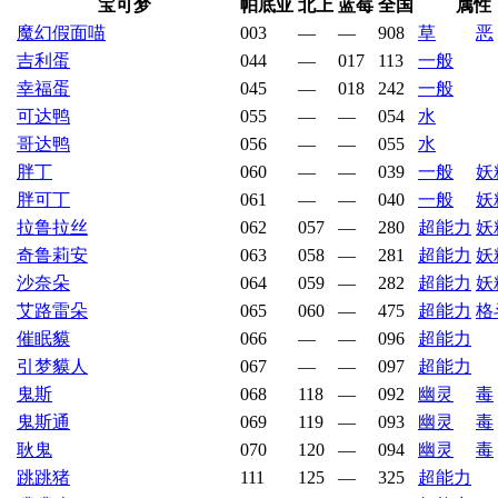
宝可梦
帕底亚
北上
蓝莓
全国
属性
魔幻假面喵
003
—
—
908
草
恶
吉利蛋
044
—
017
113
一般
幸福蛋
045
—
018
242
一般
可达鸭
055
—
—
054
水
哥达鸭
056
—
—
055
水
胖丁
060
—
—
039
一般
妖
胖可丁
061
—
—
040
一般
妖
拉鲁拉丝
062
057
—
280
超能力
妖
奇鲁莉安
063
058
—
281
超能力
妖
沙奈朵
064
059
—
282
超能力
妖
艾路雷朵
065
060
—
475
超能力
格
催眠貘
066
—
—
096
超能力
引梦貘人
067
—
—
097
超能力
鬼斯
068
118
—
092
幽灵
毒
鬼斯通
069
119
—
093
幽灵
毒
耿鬼
070
120
—
094
幽灵
毒
跳跳猪
111
125
—
325
超能力