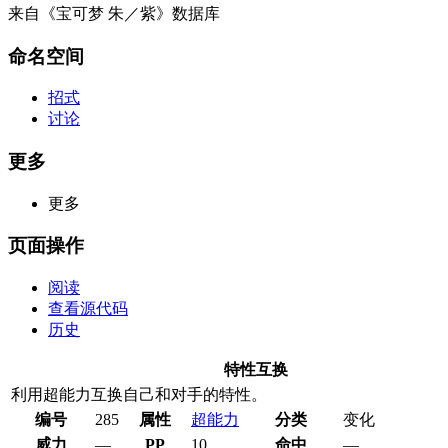
来自《宝可梦 朱／紫》数据库
命名空间
招式
讨论
更多
更多
页面操作
阅读
查看源代码
历史
特性互换
利用超能力互换自己和对手的特性。
编号
285
属性
超能力
分类
变化
威力
—
PP
10
命中
—