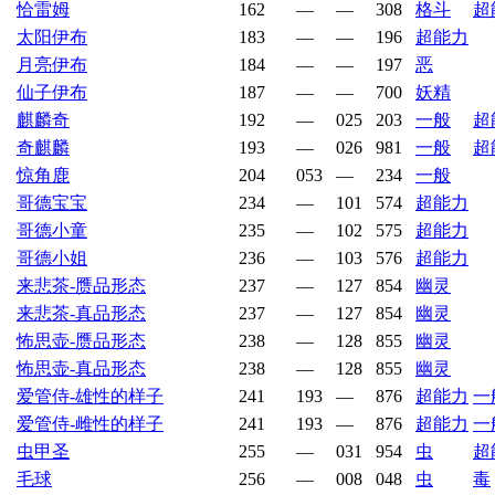
恰雷姆
162
—
—
308
格斗
超
太阳伊布
183
—
—
196
超能力
月亮伊布
184
—
—
197
恶
仙子伊布
187
—
—
700
妖精
麒麟奇
192
—
025
203
一般
超
奇麒麟
193
—
026
981
一般
超
惊角鹿
204
053
—
234
一般
哥德宝宝
234
—
101
574
超能力
哥德小童
235
—
102
575
超能力
哥德小姐
236
—
103
576
超能力
来悲茶-赝品形态
237
—
127
854
幽灵
来悲茶-真品形态
237
—
127
854
幽灵
怖思壶-赝品形态
238
—
128
855
幽灵
怖思壶-真品形态
238
—
128
855
幽灵
爱管侍-雄性的样子
241
193
—
876
超能力
一
爱管侍-雌性的样子
241
193
—
876
超能力
一
虫甲圣
255
—
031
954
虫
超
毛球
256
—
008
048
虫
毒