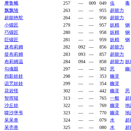
摩鲁蛾
257
—
009
049
虫
毒
飘飘雏
263
—
—
955
超能力
超能艳鸵
264
—
—
956
超能力
小锻匠
279
—
—
957
妖精
钢
巧锻匠
280
—
—
958
妖精
钢
巨锻匠
281
—
—
959
妖精
钢
迷布莉姆
282
092
—
856
超能力
提布莉姆
283
093
—
857
超能力
布莉姆温
284
094
—
858
超能力
妖
勾魂眼
297
—
—
302
恶
幽
怨影娃娃
298
—
—
353
幽灵
诅咒娃娃
299
—
—
354
幽灵
花岩怪
302
—
—
442
幽灵
恶
智挥猩
313
—
—
765
一般
超
沙丘娃
322
—
—
769
幽灵
地
噬沙堡爷
323
—
—
770
幽灵
地
呆呆兽
324
—
—
079
水
超
呆壳兽
325
—
—
080
水
超