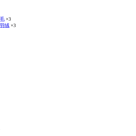
毛
×3
羽绒
×3