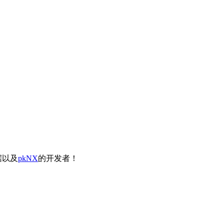
据以及
pkNX
的开发者！