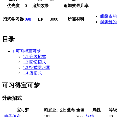
优先度
0
追加效果
—
追加效果几率
—
麒麟奇的
招式学习器
所需材料
098
LP
3000
飘飘雏的
目录
1
可习得宝可梦
1.1
升级招式
1.2
回忆招式
1.3
招式学习器
1.4
蛋招式
可习得宝可梦
升级招式
宝可梦
帕底亚
北上
蓝莓
全国
属性
等级
仙子伊布
187
—
—
700
妖精
40