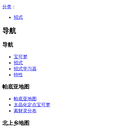
分类
：​
招式
导航
导航
宝可梦
招式
招式学习器
特性
帕底亚地图
帕底亚地图
太晶化定点宝可梦
索财灵分布
北上乡地图