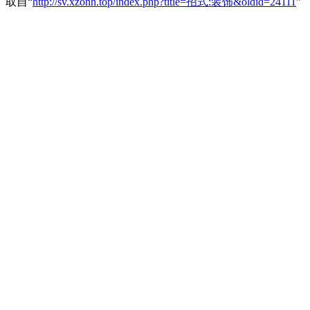
取自“
http://sv.xzonn.top/index.php?title=招式:装饰&oldid=24111
”