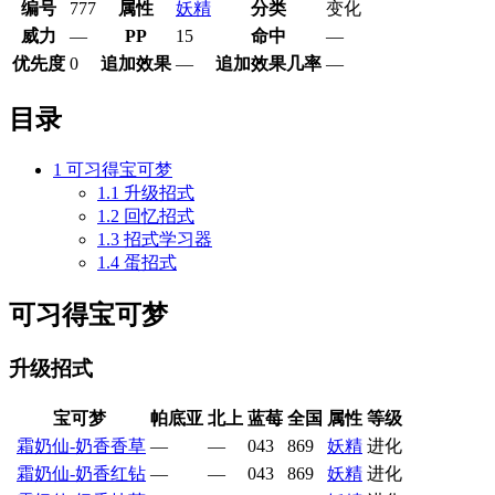
编号
777
属性
妖精
分类
变化
威力
—
PP
15
命中
—
优先度
0
追加效果
—
追加效果几率
—
目录
1
可习得宝可梦
1.1
升级招式
1.2
回忆招式
1.3
招式学习器
1.4
蛋招式
可习得宝可梦
升级招式
宝可梦
帕底亚
北上
蓝莓
全国
属性
等级
霜奶仙-奶香香草
—
—
043
869
妖精
进化
霜奶仙-奶香红钻
—
—
043
869
妖精
进化