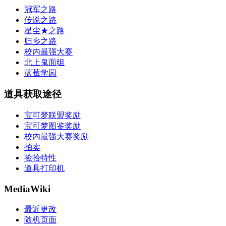
冠军之路
传说之路
星尘★之路
归乡之路
校内最强大赛
北上鬼面组
蓝莓学园
道具获取途径
宝可梦联盟奖励
宝可梦图鉴奖励
校内最强大赛奖励
拍卖
捡拾特性
道具打印机
MediaWiki
最近更改
随机页面