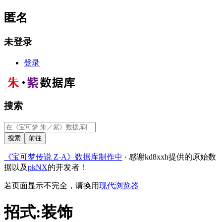
匿名
未登录
登录
搜索
《宝可梦传说 Z-A》数据库制作中
· 感谢kd8xxh提供的原始数
据以及
pkNX
的开发者！
若页面显示不完全，请换用
现代浏览器
招式
:
装饰