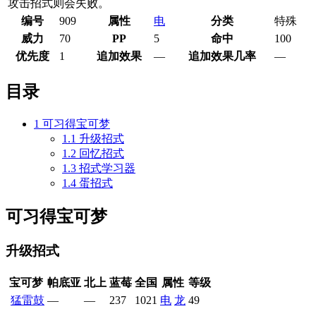
攻击招式则会失败。
编号
909
属性
电
分类
特殊
威力
70
PP
5
命中
100
优先度
1
追加效果
—
追加效果几率
—
目录
1
可习得宝可梦
1.1
升级招式
1.2
回忆招式
1.3
招式学习器
1.4
蛋招式
可习得宝可梦
升级招式
宝可梦
帕底亚
北上
蓝莓
全国
属性
等级
猛雷鼓
—
—
237
1021
电
龙
49