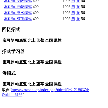
密勒顿-受限模式
400
—
—
1008
电
龙
56
密勒顿-行驶模式
400
—
—
1008
电
龙
56
密勒顿-浮水模式
400
—
—
1008
电
龙
56
密勒顿-滑翔模式
400
—
—
1008
电
龙
56
回忆招式
宝可梦
帕底亚
北上
蓝莓
全国
属性
招式学习器
宝可梦
帕底亚
北上
蓝莓
全国
属性
蛋招式
宝可梦
帕底亚
北上
蓝莓
全国
属性
取自“
http://sv.xzonn.top/index.php?title=招式:闪电猛冲
&oldid=6166
”