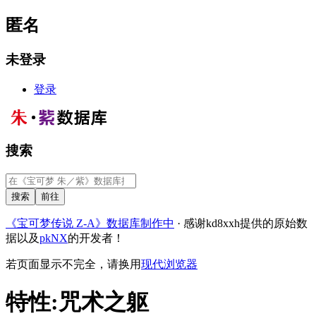
匿名
未登录
登录
搜索
《宝可梦传说 Z-A》数据库制作中
· 感谢kd8xxh提供的原始数
据以及
pkNX
的开发者！
若页面显示不完全，请换用
现代浏览器
特性
:
咒术之躯