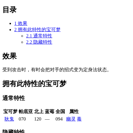
目录
1
效果
2
拥有此特性的宝可梦
2.1
通常特性
2.2
隐藏特性
效果
受到攻击时，有时会把对手的招式变为定身法状态。
拥有此特性的宝可梦
通常特性
宝可梦
帕底亚
北上
蓝莓
全国
属性
耿鬼
070
120
—
094
幽灵
毒
隐藏特性