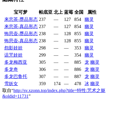
宝可梦
帕底亚
北上
蓝莓
全国
属性
来悲茶-赝品形态
237
—
127
854
幽灵
来悲茶-真品形态
237
—
127
854
幽灵
怖思壶-赝品形态
238
—
128
855
幽灵
怖思壶-真品形态
238
—
128
855
幽灵
怨影娃娃
298
—
—
353
幽灵
诅咒娃娃
299
—
—
354
幽灵
多龙梅西亚
305
—
—
885
龙
幽灵
多龙奇
306
—
—
886
龙
幽灵
多龙巴鲁托
307
—
—
887
龙
幽灵
雪妖女
359
174
—
478
冰
幽灵
取自“
http://sv.xzonn.top/index.php?title=特性:咒术之躯
&oldid=11731
”