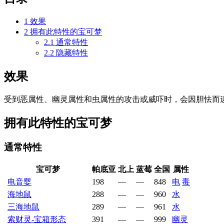
1
效果
2
拥有此特性的宝可梦
2.1
通常特性
2.2
隐藏特性
效果
受到恶属性、幽灵属性和虫属性的攻击或威吓时，会因胆怯而
拥有此特性的宝可梦
通常特性
宝可梦
帕底亚
北上
蓝莓
全国
属性
电音婴
198
—
—
848
电
毒
海地鼠
288
—
—
960
水
三海地鼠
289
—
—
961
水
索财灵-宝箱形态
391
—
—
999
幽灵