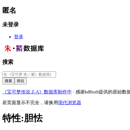
匿名
未登录
登录
搜索
《宝可梦传说 Z-A》数据库制作中
· 感谢kd8xxh提供的原始数
若页面显示不完全，请换用
现代浏览器
特性
:
胆怯