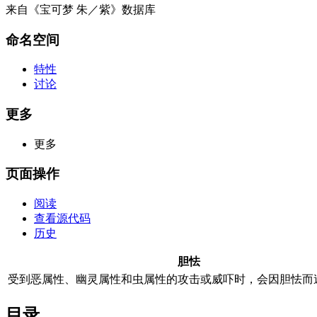
来自《宝可梦 朱／紫》数据库
命名空间
特性
讨论
更多
更多
页面操作
阅读
查看源代码
历史
胆怯
受到恶属性、幽灵属性和虫属性的攻击或威吓时，会因胆怯而
目录