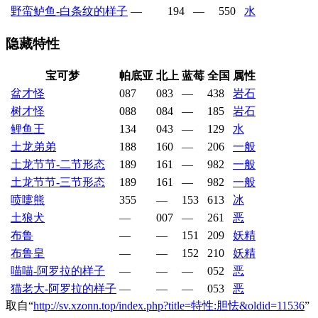
野蛮鲈鱼-白条纹的样子
—
194
—
550
水
隐藏特性
宝可梦
帕底亚
北上
蓝莓
全国
属性
盆才怪
087
083
—
438
岩石
树才怪
088
084
—
185
岩石
鲤鱼王
134
043
—
129
水
土龙弟弟
188
160
—
206
一般
土龙节节-二节形态
189
161
—
982
一般
土龙节节-三节形态
189
161
—
982
一般
喷嚏熊
355
—
153
613
冰
土狼犬
—
007
—
261
恶
布鲁
—
—
151
209
妖精
布鲁皇
—
—
152
210
妖精
喵喵-阿罗拉的样子
—
—
—
052
恶
猫老大-阿罗拉的样子
—
—
—
053
恶
取自“
http://sv.xzonn.top/index.php?title=特性:胆怯&oldid=11536
”