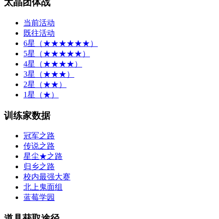
太晶团体战
当前活动
既往活动
6星（★★★★★★）
5星（★★★★★）
4星（★★★★）
3星（★★★）
2星（★★）
1星（★）
训练家数据
冠军之路
传说之路
星尘★之路
归乡之路
校内最强大赛
北上鬼面组
蓝莓学园
道具获取途径