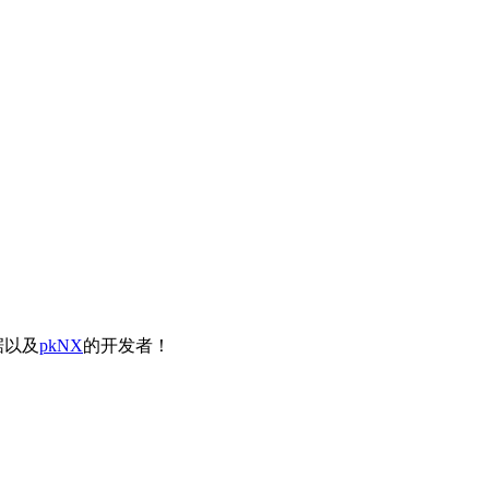
据以及
pkNX
的开发者！