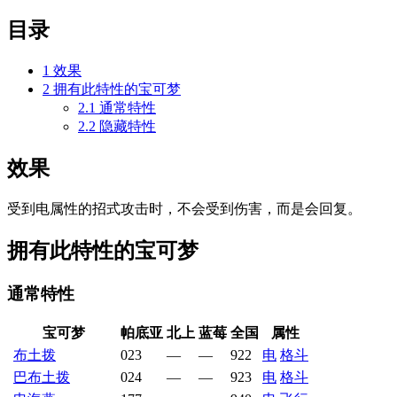
目录
1
效果
2
拥有此特性的宝可梦
2.1
通常特性
2.2
隐藏特性
效果
受到电属性的招式攻击时，不会受到伤害，而是会回复。
拥有此特性的宝可梦
通常特性
宝可梦
帕底亚
北上
蓝莓
全国
属性
布土拨
023
—
—
922
电
格斗
巴布土拨
024
—
—
923
电
格斗