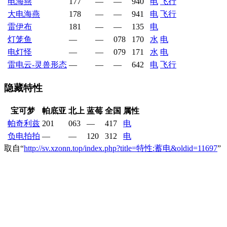
电海燕
177
—
—
940
电
飞行
大电海燕
178
—
—
941
电
飞行
雷伊布
181
—
—
135
电
灯笼鱼
—
—
078
170
水
电
电灯怪
—
—
079
171
水
电
雷电云-灵兽形态
—
—
—
642
电
飞行
隐藏特性
宝可梦
帕底亚
北上
蓝莓
全国
属性
帕奇利兹
201
063
—
417
电
负电拍拍
—
—
120
312
电
取自“
http://sv.xzonn.top/index.php?title=特性:蓄电&oldid=11697
”