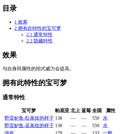
目录
1
效果
2
拥有此特性的宝可梦
2.1
通常特性
2.2
隐藏特性
效果
与自身同属性的招式威力会提高。
拥有此特性的宝可梦
通常特性
宝可梦
帕底亚
北上
蓝莓
全国
属性
野蛮鲈鱼-红条纹的样子
138
—
—
550
水
野蛮鲈鱼-蓝条纹的样子
138
—
—
550
水
伊布
179
—
—
133
一般