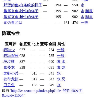
野蛮鲈鱼-白条纹的样子
—
194
—
550
水
幽尾玄鱼-雄性的样子
—
195
—
902
水
幽灵
幽尾玄鱼-雌性的样子
—
195
—
902
水
幽灵
多边兽乙型
—
—
131
474
一般
隐藏特性
宝可梦
帕底亚
北上
蓝莓
全国
属性
猫鼬少
027
—
—
734
一般
猫鼬探长
028
—
—
735
一般
垃垃藻
337
—
—
690
毒
水
毒藻龙
338
—
—
691
毒
龙
龙虾小兵
—
011
—
341
水
铁螯龙虾
—
012
—
342
水
恶
丑丑鱼
—
158
—
349
水
取自“
http://sv.xzonn.top/index.php?title=特性:适应力
&oldid=11664
”