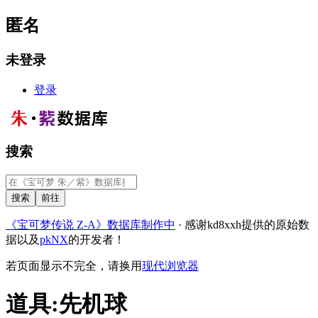
匿名
未登录
登录
搜索
《宝可梦传说 Z-A》数据库制作中
· 感谢kd8xxh提供的原始数
据以及
pkNX
的开发者！
若页面显示不完全，请换用
现代浏览器
道具
:
先机球