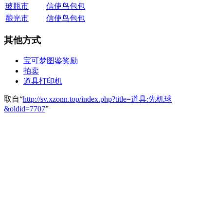
玻瓶市
信使鸟包包
酿光市
信使鸟包包
其他方式
宝可梦图鉴奖励
拍卖
道具打印机
取自“
http://sv.xzonn.top/index.php?title=道具:先机球
&oldid=7707
”