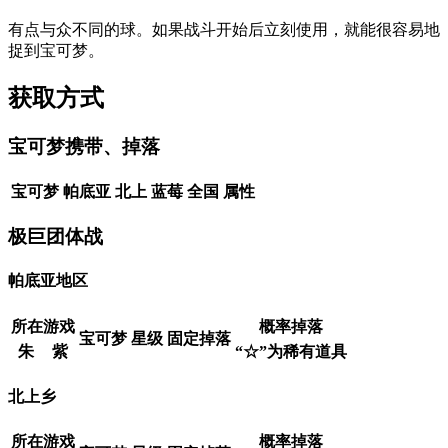
有点与众不同的球。如果战斗开始后立刻使用，就能很容易地
捉到宝可梦。
获取方式
宝可梦携带、掉落
宝可梦
帕底亚
北上
蓝莓
全国
属性
极巨团体战
帕底亚地区
所在游戏
概率掉落
宝可梦
星级
固定掉落
朱
紫
“☆”为稀有道具
北上乡
所在游戏
概率掉落