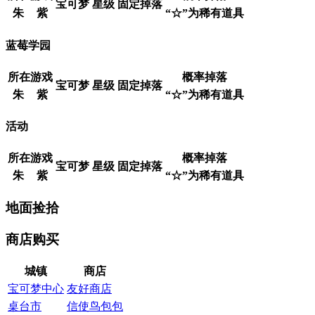
宝可梦
星级
固定掉落
朱
紫
“☆”为稀有道具
蓝莓学园
所在游戏
概率掉落
宝可梦
星级
固定掉落
朱
紫
“☆”为稀有道具
活动
所在游戏
概率掉落
宝可梦
星级
固定掉落
朱
紫
“☆”为稀有道具
地面捡拾
商店购买
城镇
商店
宝可梦中心
友好商店
桌台市
信使鸟包包