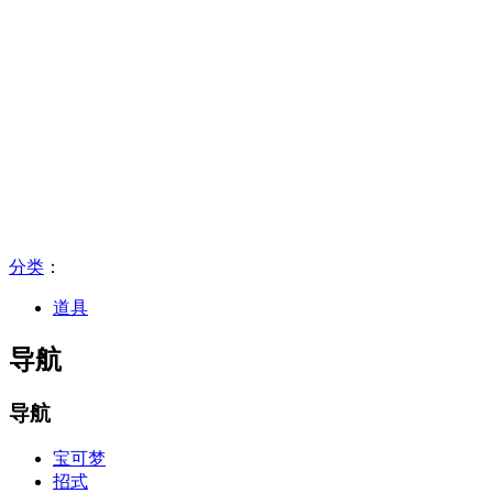
分类
：​
道具
导航
导航
宝可梦
招式