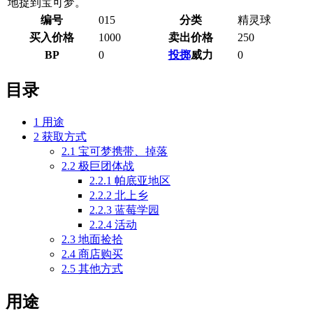
地捉到宝可梦。
编号
015
分类
精灵球
买入价格
1000
卖出价格
250
BP
0
投掷
威力
0
目录
1
用途
2
获取方式
2.1
宝可梦携带、掉落
2.2
极巨团体战
2.2.1
帕底亚地区
2.2.2
北上乡
2.2.3
蓝莓学园
2.2.4
活动
2.3
地面捡拾
2.4
商店购买
2.5
其他方式
用途