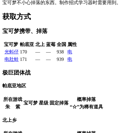
宝可梦不小心掉落的东西。制作招式学习器时需要用到。
获取方式
宝可梦携带、掉落
宝可梦
帕底亚
北上
蓝莓
全国
属性
光蚪仔
170
—
—
938
电
电肚蛙
171
—
—
939
电
极巨团体战
帕底亚地区
所在游戏
概率掉落
宝可梦
星级
固定掉落
朱
紫
“☆”为稀有道具
北上乡