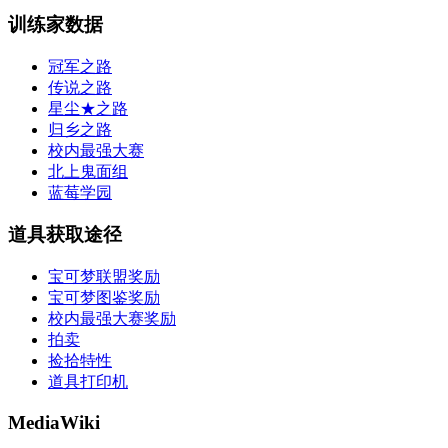
训练家数据
冠军之路
传说之路
星尘★之路
归乡之路
校内最强大赛
北上鬼面组
蓝莓学园
道具获取途径
宝可梦联盟奖励
宝可梦图鉴奖励
校内最强大赛奖励
拍卖
捡拾特性
道具打印机
MediaWiki