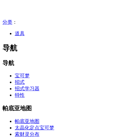
分类
：​
道具
导航
导航
宝可梦
招式
招式学习器
特性
帕底亚地图
帕底亚地图
太晶化定点宝可梦
索财灵分布