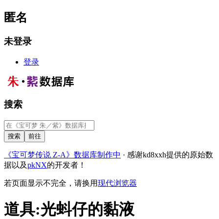
匿名
未登录
登录
搜索
《宝可梦传说 Z-A》数据库制作中
· 感谢kd8xxh提供的原始数
据以及
pkNX
的开发者！
若页面显示不完全，请换用
现代浏览器
道具
:
光蚪仔的黏液