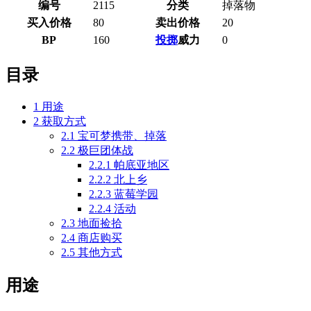
编号
2115
分类
掉落物
买入价格
80
卖出价格
20
BP
160
投掷
威力
0
目录
1
用途
2
获取方式
2.1
宝可梦携带、掉落
2.2
极巨团体战
2.2.1
帕底亚地区
2.2.2
北上乡
2.2.3
蓝莓学园
2.2.4
活动
2.3
地面捡拾
2.4
商店购买
2.5
其他方式
用途