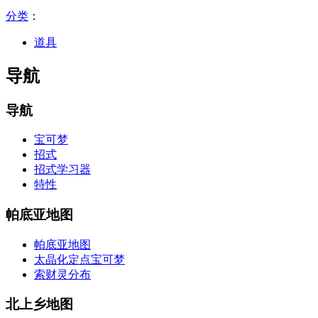
分类
：​
道具
导航
导航
宝可梦
招式
招式学习器
特性
帕底亚地图
帕底亚地图
太晶化定点宝可梦
索财灵分布
北上乡地图