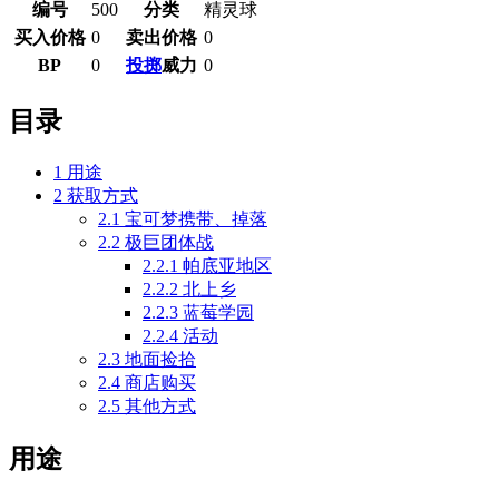
编号
500
分类
精灵球
买入价格
0
卖出价格
0
BP
0
投掷
威力
0
目录
1
用途
2
获取方式
2.1
宝可梦携带、掉落
2.2
极巨团体战
2.2.1
帕底亚地区
2.2.2
北上乡
2.2.3
蓝莓学园
2.2.4
活动
2.3
地面捡拾
2.4
商店购买
2.5
其他方式
用途