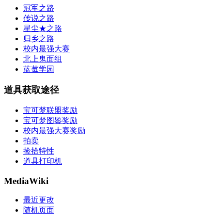
冠军之路
传说之路
星尘★之路
归乡之路
校内最强大赛
北上鬼面组
蓝莓学园
道具获取途径
宝可梦联盟奖励
宝可梦图鉴奖励
校内最强大赛奖励
拍卖
捡拾特性
道具打印机
MediaWiki
最近更改
随机页面