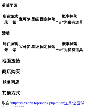
蓝莓学园
所在游戏
概率掉落
宝可梦
星级
固定掉落
朱
紫
“☆”为稀有道具
活动
所在游戏
概率掉落
宝可梦
星级
固定掉落
朱
紫
“☆”为稀有道具
地面捡拾
商店购买
城镇
商店
其他方式
取自“
http://sv.xzonn.top/index.php?title=道具:公园球