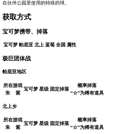
在伙伴公园里使用的特殊的球。
获取方式
宝可梦携带、掉落
宝可梦
帕底亚
北上
蓝莓
全国
属性
极巨团体战
帕底亚地区
所在游戏
概率掉落
宝可梦
星级
固定掉落
朱
紫
“☆”为稀有道具
北上乡
所在游戏
概率掉落
宝可梦
星级
固定掉落
朱
紫
“☆”为稀有道具